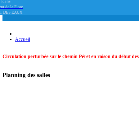
 Idélis
nt de la Fibre
T DES EAUX
Accueil
Circulation perturbée sur le chemin Péret en raison du début des t
Planning des salles