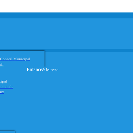
 Conseil Municipal
eil
Enfance
& Jeunesse
cipal
ommunale
aux