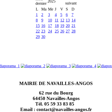
2025
L
Ma
Me
J
V
S
D
1
2
3
4
5
6
7
8
9
10
11
12
13
14
15
16
17
18
19
20
21
22
23
24
25
26
27
28
29
30
MAIRIE DE NAVAILLES-ANGOS
62 rue du Bourg
64450 Navailles-Angos
Tél. 05 59 33 83 85
Email : contact@navailles-angos.fr