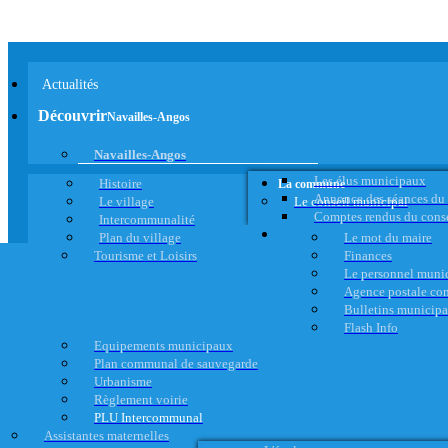
Actualités
Découvrir
Navailles-Angos
Navailles-Angos
Les élus municipaux
Histoire
La commune
Annonce des séances du
Le village
Le conseil municipal
Comptes rendus du cons
Intercommunalité
Plan du village
Le mot du maire
Tourisme et Loisirs
Finances
Le personnel muni
Agence postale c
Bulletins municip
Flash Info
Equipements municipaux
Plan communal de sauvegarde
Urbanisme
Règlement voirie
PLU Intercommunal
Assistantes maternelles