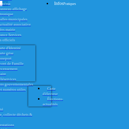
Infos
Cinéma
Pratiques
anneau affichage
ctronique
alles municipales
ctualité associative
es mairie
rance Services
 officiels
rte d'Identité
rte grise
asseport
vret de Famille
ecensement
aire
éléservices
ons gouvernementales
Carte
t numéros utiles
d'électeur
Élections-
actualités
té
e, collecte déchets &
restations