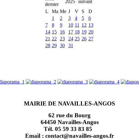
2025
L
Ma
Me
J
V
S
D
1
2
3
4
5
6
7
8
9
10
11
12
13
14
15
16
17
18
19
20
21
22
23
24
25
26
27
28
29
30
31
MAIRIE DE NAVAILLES-ANGOS
62 rue du Bourg
64450 Navailles-Angos
Tél. 05 59 33 83 85
Email : contact@navailles-angos.fr