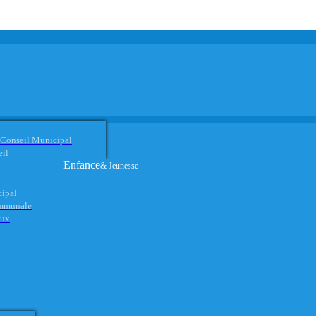
 Conseil Municipal
eil
Enfance
& Jeunesse
cipal
ommunale
aux