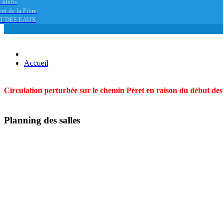
 Idélis
nt de la Fibre
T DES EAUX
Accueil
Circulation perturbée sur le chemin Péret en raison du début des t
Planning des salles