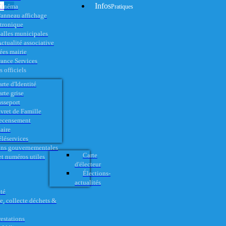
Infos
Cinéma
Pratiques
anneau affichage
ctronique
alles municipales
ctualité associative
es mairie
rance Services
 officiels
rte d'Identité
rte grise
asseport
vret de Famille
ecensement
aire
éléservices
ons gouvernementales
Carte
t numéros utiles
d'électeur
Élections-
actualités
té
e, collecte déchets &
restations