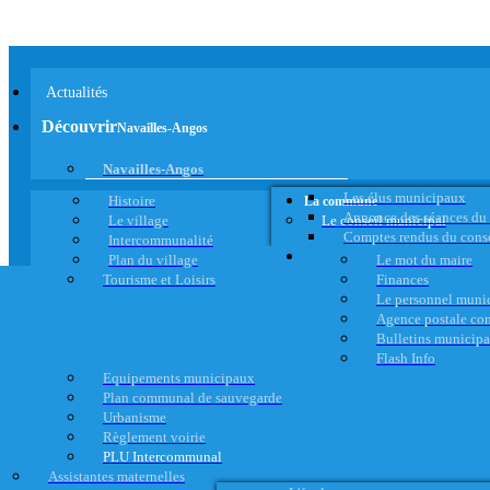
Actualités
Découvrir
Navailles-Angos
Navailles-Angos
Les élus municipaux
Histoire
La commune
Annonce des séances du
Le village
Le conseil municipal
Comptes rendus du cons
Intercommunalité
Plan du village
Le mot du maire
Tourisme et Loisirs
Finances
Le personnel muni
Agence postale c
Bulletins municip
Flash Info
Equipements municipaux
Plan communal de sauvegarde
Urbanisme
Règlement voirie
PLU Intercommunal
Assistantes maternelles