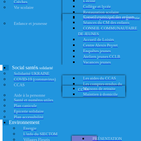
L'école
Crèches
Collège et lycée
Vie scolaire
Restauration scolaire
Conseil municipal des enfants
Activités périscolaires et garderie
Séances du CM des enfants
Enfance et jeunesse
CONSEIL COMMUNAUTAIRE
DE JEUNES
Accueil de Loisirs
Centre Alexis Peyret
Enquêtes jeunes
Ateliers jeunes CCLB
Vacances jeunes
Social santé
& solidarité
Solidarité UKRAINE
Les aides du CCAS
COVID-19 (coronavirus)
Les comptes-rendus du
CCAS
Maisons de retraite
CCAS
Maintien à domicile
Aide à la personne
Santé et numéros utiles
Plan canicule
Epicerie solidaire
Plan accessibilité
Environnement
Energie
L'info du SIECTOM
PRÉSENTATION
Villages Fleuris