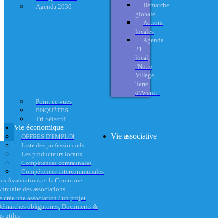
Démarche
Agenda 2030
globale
Actions
locales
Agenda
21
local,
"Notre
Village,
Terre
d'Avenir"
Point de vues
ENQUÊTES
Tri Sélectif
Vie économique
Vie associative
OFFRES D'EMPLOI
Liste des professionnels
Les producteurs locaux
Compétences communales
Compétences intercommunales
es Associations et la Commune
nnuaire des associations
e crée une association / un projet
émarches obligatoires, Documents &
s utiles