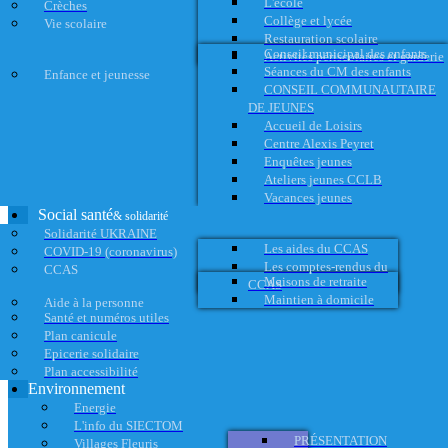
L'école
Crèches
Collège et lycée
Vie scolaire
Restauration scolaire
Conseil municipal des enfants
Activités périscolaires et garderie
Séances du CM des enfants
Enfance et jeunesse
CONSEIL COMMUNAUTAIRE
DE JEUNES
Accueil de Loisirs
Centre Alexis Peyret
Enquêtes jeunes
Ateliers jeunes CCLB
Vacances jeunes
Social santé
& solidarité
Solidarité UKRAINE
Les aides du CCAS
COVID-19 (coronavirus)
Les comptes-rendus du
CCAS
Maisons de retraite
CCAS
Maintien à domicile
Aide à la personne
Santé et numéros utiles
Plan canicule
Epicerie solidaire
Plan accessibilité
Environnement
Energie
L'info du SIECTOM
PRÉSENTATION
Villages Fleuris