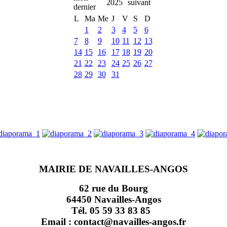
2025
L
Ma
Me
J
V
S
D
1
2
3
4
5
6
7
8
9
10
11
12
13
14
15
16
17
18
19
20
21
22
23
24
25
26
27
28
29
30
31
MAIRIE DE NAVAILLES-ANGOS
62 rue du Bourg
64450 Navailles-Angos
Tél. 05 59 33 83 85
Email : contact@navailles-angos.fr