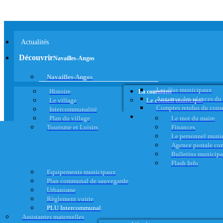
Actualités
Découvrir
Navailles-Angos
Navailles-Angos
Les élus municipaux
Histoire
La commune
Annonce des séances du
Le village
Le conseil municipal
Comptes rendus du cons
Intercommunalité
Plan du village
Le mot du maire
Tourisme et Loisirs
Finances
Le personnel muni
Agence postale c
Bulletins municip
Flash Info
Equipements municipaux
Plan communal de sauvegarde
Urbanisme
Règlement voirie
PLU Intercommunal
Assistantes maternelles