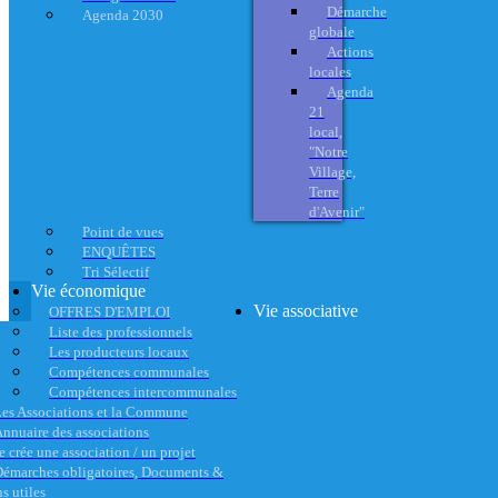
Démarche
Agenda 2030
globale
Actions
locales
Agenda
21
local,
"Notre
Village,
Terre
d'Avenir"
Point de vues
ENQUÊTES
Tri Sélectif
Vie économique
Vie associative
OFFRES D'EMPLOI
Liste des professionnels
Les producteurs locaux
Compétences communales
Compétences intercommunales
es Associations et la Commune
nnuaire des associations
e crée une association / un projet
émarches obligatoires, Documents &
s utiles