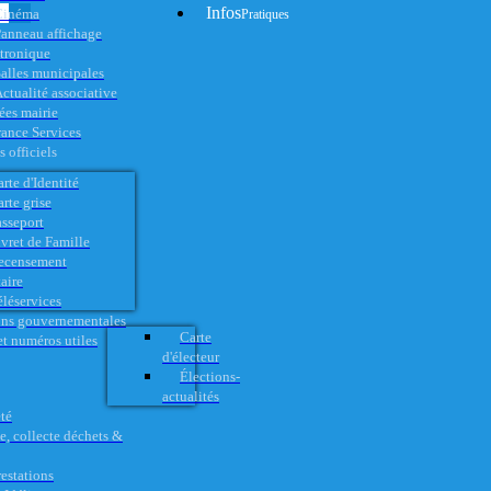
Infos
Cinéma
Pratiques
anneau affichage
ctronique
alles municipales
ctualité associative
es mairie
rance Services
 officiels
rte d'Identité
rte grise
asseport
vret de Famille
ecensement
aire
éléservices
ons gouvernementales
Carte
t numéros utiles
d'électeur
Élections-
actualités
té
e, collecte déchets &
restations