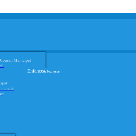
 Conseil Municipal
eil
Enfance
& Jeunesse
cipal
ommunale
aux