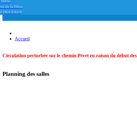
 Idélis
nt de la Fibre
T DES EAUX
Accueil
Circulation perturbée sur le chemin Péret en raison du début des t
Planning des salles