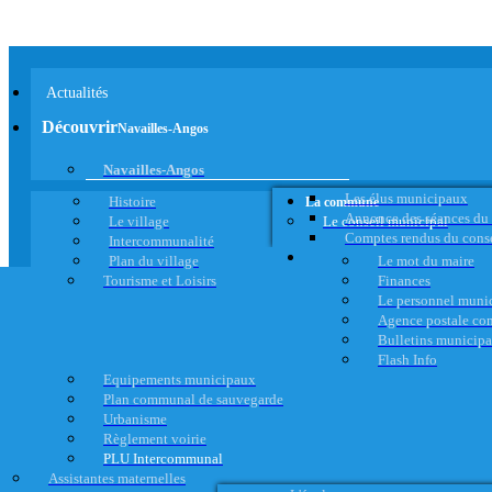
Actualités
Découvrir
Navailles-Angos
Navailles-Angos
Les élus municipaux
Histoire
La commune
Annonce des séances du
Le village
Le conseil municipal
Comptes rendus du cons
Intercommunalité
Plan du village
Le mot du maire
Tourisme et Loisirs
Finances
Le personnel muni
Agence postale c
Bulletins municip
Flash Info
Equipements municipaux
Plan communal de sauvegarde
Urbanisme
Règlement voirie
PLU Intercommunal
Assistantes maternelles