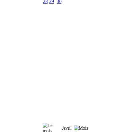
28
29
30
Avril