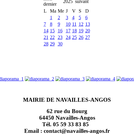
2025
L
Ma
Me
J
V
S
D
1
2
3
4
5
6
7
8
9
10
11
12
13
14
15
16
17
18
19
20
21
22
23
24
25
26
27
28
29
30
MAIRIE DE NAVAILLES-ANGOS
62 rue du Bourg
64450 Navailles-Angos
Tél. 05 59 33 83 85
Email : contact@navailles-angos.fr