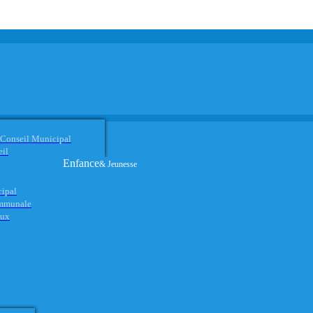
 Conseil Municipal
eil
Enfance
& Jeunesse
cipal
ommunale
aux