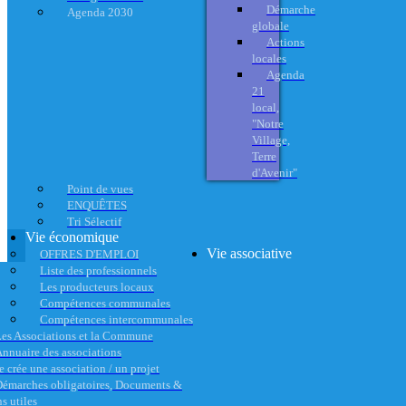
Démarche
Agenda 2030
globale
Actions
locales
Agenda
21
local,
"Notre
Village,
Terre
d'Avenir"
Point de vues
ENQUÊTES
Tri Sélectif
Vie économique
Vie associative
OFFRES D'EMPLOI
Liste des professionnels
Les producteurs locaux
Compétences communales
Compétences intercommunales
es Associations et la Commune
nnuaire des associations
e crée une association / un projet
émarches obligatoires, Documents &
s utiles