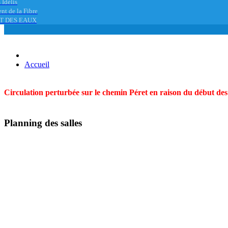
 Idélis
nt de la Fibre
T DES EAUX
Accueil
Circulation perturbée sur le chemin Péret en raison du début des t
Planning des salles