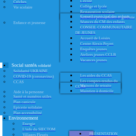
L'école
Crèches
Collège et lycée
Vie scolaire
Restauration scolaire
Conseil municipal des enfants
Activités périscolaires et garderie
Séances du CM des enfants
Enfance et jeunesse
CONSEIL COMMUNAUTAIRE
DE JEUNES
Accueil de Loisirs
Centre Alexis Peyret
Enquêtes jeunes
Ateliers jeunes CCLB
Vacances jeunes
Social santé
& solidarité
Solidarité UKRAINE
Les aides du CCAS
COVID-19 (coronavirus)
Les comptes-rendus du
CCAS
Maisons de retraite
CCAS
Maintien à domicile
Aide à la personne
Santé et numéros utiles
Plan canicule
Epicerie solidaire
Plan accessibilité
Environnement
Energie
L'info du SIECTOM
PRÉSENTATION
Villages Fleuris