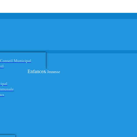
 Conseil Municipal
eil
Enfance
& Jeunesse
cipal
ommunale
aux