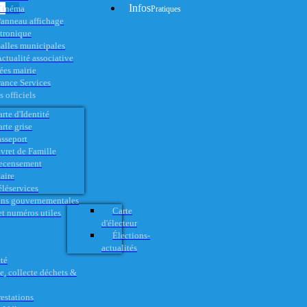
Infos
Cinéma
Pratiques
anneau affichage
ctronique
alles municipales
ctualité associative
es mairie
rance Services
 officiels
rte d'Identité
rte grise
asseport
vret de Famille
ecensement
aire
éléservices
ons gouvernementales
Carte
t numéros utiles
d'électeur
Élections-
actualités
té
e, collecte déchets &
restations