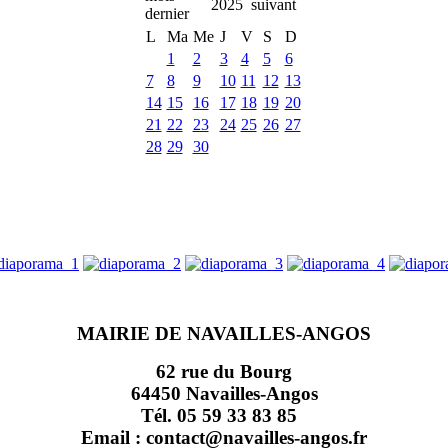
2025
L
Ma
Me
J
V
S
D
1
2
3
4
5
6
7
8
9
10
11
12
13
14
15
16
17
18
19
20
21
22
23
24
25
26
27
28
29
30
MAIRIE DE NAVAILLES-ANGOS
62 rue du Bourg
64450 Navailles-Angos
Tél. 05 59 33 83 85
Email : contact@navailles-angos.fr