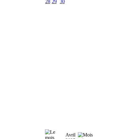
28
29
30
Avril