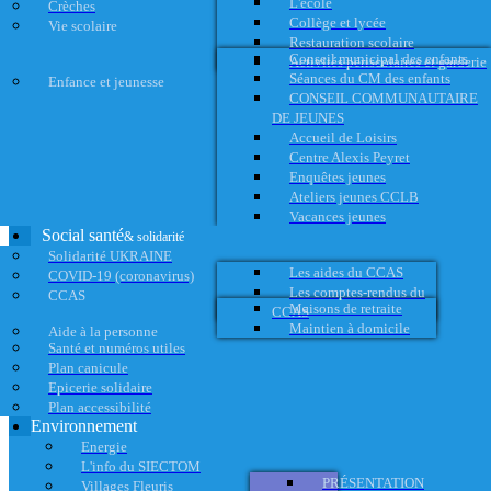
L'école
Crèches
Collège et lycée
Vie scolaire
Restauration scolaire
Conseil municipal des enfants
Activités périscolaires et garderie
Séances du CM des enfants
Enfance et jeunesse
CONSEIL COMMUNAUTAIRE
DE JEUNES
Accueil de Loisirs
Centre Alexis Peyret
Enquêtes jeunes
Ateliers jeunes CCLB
Vacances jeunes
Social santé
& solidarité
Solidarité UKRAINE
Les aides du CCAS
COVID-19 (coronavirus)
Les comptes-rendus du
CCAS
Maisons de retraite
CCAS
Maintien à domicile
Aide à la personne
Santé et numéros utiles
Plan canicule
Epicerie solidaire
Plan accessibilité
Environnement
Energie
L'info du SIECTOM
PRÉSENTATION
Villages Fleuris