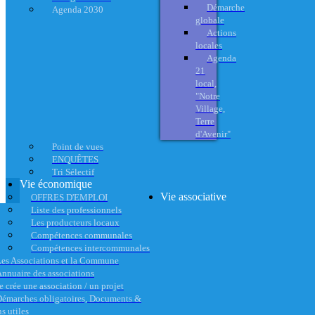
Démarche
Agenda 2030
globale
Actions
locales
Agenda
21
local,
"Notre
Village,
Terre
d'Avenir"
Point de vues
ENQUÊTES
Tri Sélectif
Vie économique
Vie associative
OFFRES D'EMPLOI
Liste des professionnels
Les producteurs locaux
Compétences communales
Compétences intercommunales
es Associations et la Commune
nnuaire des associations
e crée une association / un projet
émarches obligatoires, Documents &
s utiles