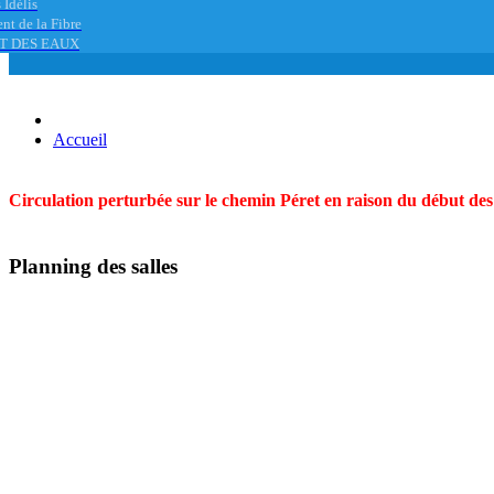
 Idélis
nt de la Fibre
T DES EAUX
Accueil
Circulation perturbée sur le chemin Péret en raison du début des t
Planning des salles