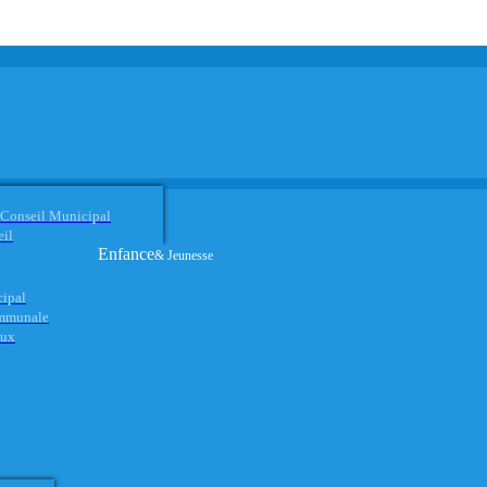
 Conseil Municipal
eil
Enfance
& Jeunesse
cipal
ommunale
aux