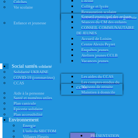
L'école
Crèches
Collège et lycée
Vie scolaire
Restauration scolaire
Conseil municipal des enfants
Activités périscolaires et garderie
Séances du CM des enfants
Enfance et jeunesse
CONSEIL COMMUNAUTAIRE
DE JEUNES
Accueil de Loisirs
Centre Alexis Peyret
Enquêtes jeunes
Ateliers jeunes CCLB
Vacances jeunes
Social santé
& solidarité
Solidarité UKRAINE
Les aides du CCAS
COVID-19 (coronavirus)
Les comptes-rendus du
CCAS
Maisons de retraite
CCAS
Maintien à domicile
Aide à la personne
Santé et numéros utiles
Plan canicule
Epicerie solidaire
Plan accessibilité
Environnement
Energie
L'info du SIECTOM
PRÉSENTATION
Villages Fleuris