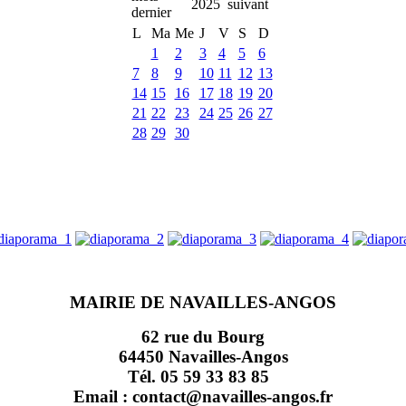
2025
L
Ma
Me
J
V
S
D
1
2
3
4
5
6
7
8
9
10
11
12
13
14
15
16
17
18
19
20
21
22
23
24
25
26
27
28
29
30
MAIRIE DE NAVAILLES-ANGOS
62 rue du Bourg
64450 Navailles-Angos
Tél. 05 59 33 83 85
Email : contact@navailles-angos.fr