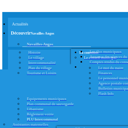
Actualités
Découvrir
Navailles-Angos
Navailles-Angos
Les élus municipaux
Histoire
La commune
Annonce des séances du
Le village
Le conseil municipal
Comptes rendus du cons
Intercommunalité
Plan du village
Le mot du maire
Tourisme et Loisirs
Finances
Le personnel muni
Agence postale c
Bulletins municip
Flash Info
Equipements municipaux
Plan communal de sauvegarde
Urbanisme
Règlement voirie
PLU Intercommunal
Assistantes maternelles