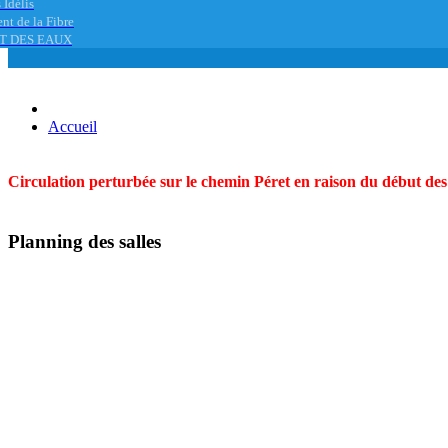
 Idélis
nt de la Fibre
T DES EAUX
Accueil
Circulation perturbée sur le chemin Péret en raison du début des t
Planning des salles