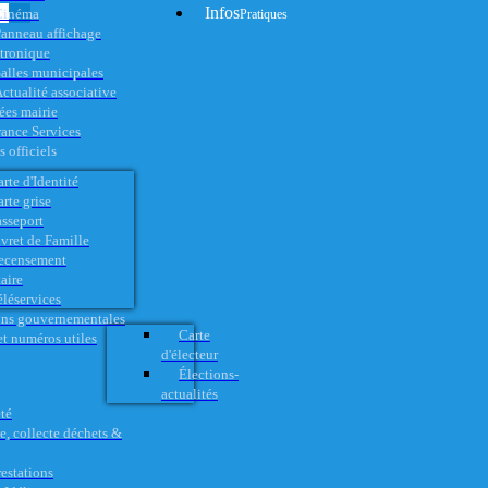
Infos
Cinéma
Pratiques
anneau affichage
ctronique
alles municipales
ctualité associative
es mairie
rance Services
 officiels
rte d'Identité
rte grise
asseport
vret de Famille
ecensement
aire
éléservices
ons gouvernementales
Carte
t numéros utiles
d'électeur
Élections-
actualités
té
e, collecte déchets &
restations