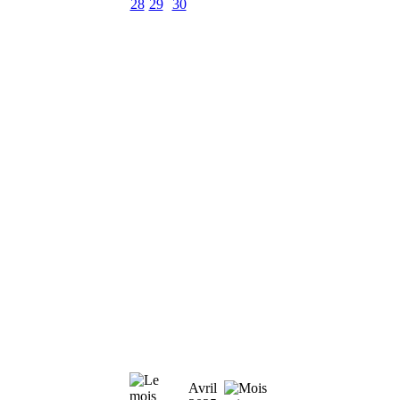
28
29
30
Avril