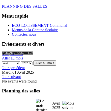
PLANNING DES SALLES
Menu rapide
ECO-LOTISSEMENT Communal
Menus de la Cantine Scolaire
Contactez-nous
Evènements et divers
Vue par mois
VIGILANCE ROUGE - FEUX
Aller au mois
Aller au mois
Jour précédent
Mardi 01 Avril 2025
Jour suivant
No events were found
Planning des salles
Avril
2025