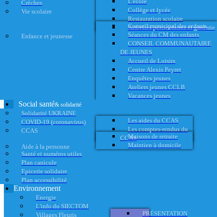
L'école
Crèches
Collège et lycée
Vie scolaire
Restauration scolaire
Conseil municipal des enfants
Activités périscolaires et garderie
Séances du CM des enfants
Enfance et jeunesse
CONSEIL COMMUNAUTAIRE
DE JEUNES
Accueil de Loisirs
Centre Alexis Peyret
Enquêtes jeunes
Ateliers jeunes CCLB
Vacances jeunes
Social santé
& solidarité
Solidarité UKRAINE
Les aides du CCAS
COVID-19 (coronavirus)
Les comptes-rendus du
CCAS
Maisons de retraite
CCAS
Maintien à domicile
Aide à la personne
Santé et numéros utiles
Plan canicule
Epicerie solidaire
Plan accessibilité
Environnement
Energie
L'info du SIECTOM
PRÉSENTATION
Villages Fleuris