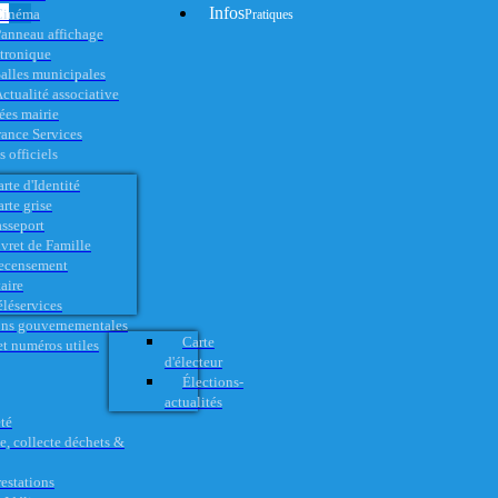
Infos
Cinéma
Pratiques
anneau affichage
ctronique
alles municipales
ctualité associative
es mairie
rance Services
 officiels
rte d'Identité
rte grise
asseport
vret de Famille
ecensement
aire
éléservices
ons gouvernementales
Carte
t numéros utiles
d'électeur
Élections-
actualités
té
e, collecte déchets &
restations