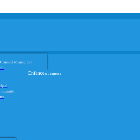
 Conseil Municipal
eil
Enfance
& Jeunesse
cipal
ommunale
aux