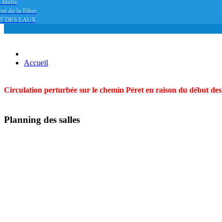
 Idélis
nt de la Fibre
T DES EAUX
Accueil
Circulation perturbée sur le chemin Péret en raison du début des t
Planning des salles