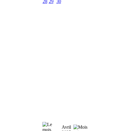
28
29
30
Avril