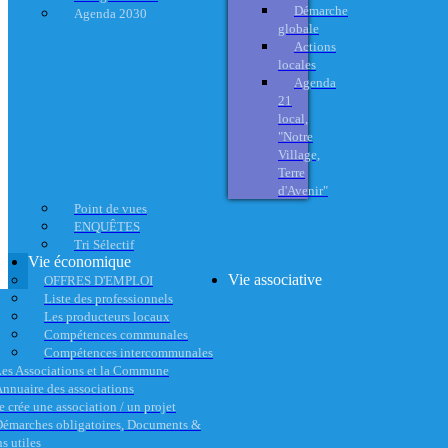
Démarche
Agenda 2030
globale
Actions
locales
Agenda
21
local,
"Notre
Village,
Terre
d'Avenir"
Point de vues
ENQUÊTES
Tri Sélectif
Vie économique
Vie associative
OFFRES D'EMPLOI
Liste des professionnels
Les producteurs locaux
Compétences communales
Compétences intercommunales
es Associations et la Commune
nnuaire des associations
e crée une association / un projet
émarches obligatoires, Documents &
s utiles