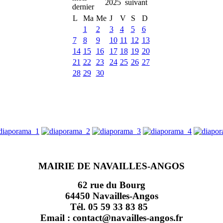
2025
L
Ma
Me
J
V
S
D
1
2
3
4
5
6
7
8
9
10
11
12
13
14
15
16
17
18
19
20
21
22
23
24
25
26
27
28
29
30
MAIRIE DE NAVAILLES-ANGOS
62 rue du Bourg
64450 Navailles-Angos
Tél. 05 59 33 83 85
Email : contact@navailles-angos.fr