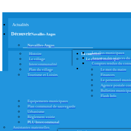
Actualités
Découvrir
Navailles-Angos
Navailles-Angos
Les élus municipaux
Histoire
La commune
Annonce des séances du
Le village
Le conseil municipal
Comptes rendus du cons
Intercommunalité
Plan du village
Le mot du maire
Tourisme et Loisirs
Finances
Le personnel muni
Agence postale c
Bulletins municip
Flash Info
Equipements municipaux
Plan communal de sauvegarde
Urbanisme
Règlement voirie
PLU Intercommunal
Assistantes maternelles