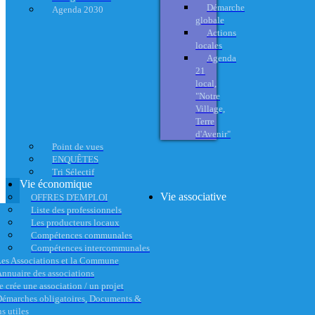
Démarche
Agenda 2030
globale
Actions
locales
Agenda
21
local,
"Notre
Village,
Terre
d'Avenir"
Point de vues
ENQUÊTES
Tri Sélectif
Vie économique
Vie associative
OFFRES D'EMPLOI
Liste des professionnels
Les producteurs locaux
Compétences communales
Compétences intercommunales
es Associations et la Commune
nnuaire des associations
e crée une association / un projet
émarches obligatoires, Documents &
s utiles