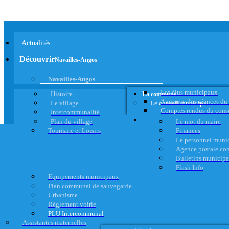
Actualités
Découvrir
Navailles-Angos
Navailles-Angos
Les élus municipaux
Histoire
La commune
Annonce des séances du
Le village
Le conseil municipal
Comptes rendus du cons
Intercommunalité
Plan du village
Le mot du maire
Tourisme et Loisirs
Finances
Le personnel muni
Agence postale c
Bulletins municip
Flash Info
Equipements municipaux
Plan communal de sauvegarde
Urbanisme
Règlement voirie
PLU Intercommunal
Assistantes maternelles