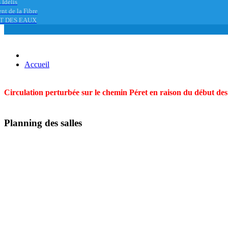
 Idélis
nt de la Fibre
T DES EAUX
Accueil
Circulation perturbée sur le chemin Péret en raison du début des t
Planning des salles