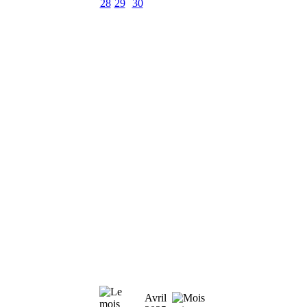
28
29
30
Avril