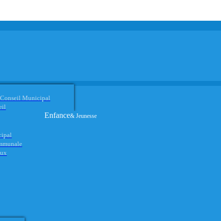
 Conseil Municipal
eil
Enfance
& Jeunesse
cipal
ommunale
aux