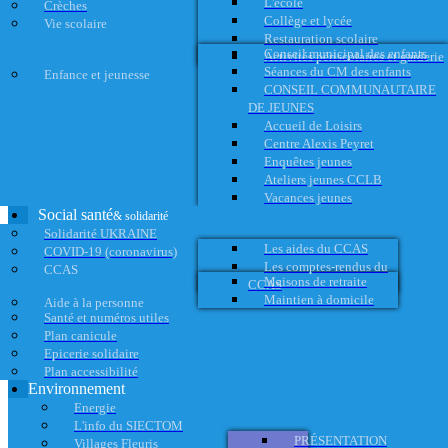
L'école
Crèches
Collège et lycée
Vie scolaire
Restauration scolaire
Conseil municipal des enfants
Activités périscolaires et garderie
Séances du CM des enfants
Enfance et jeunesse
CONSEIL COMMUNAUTAIRE
DE JEUNES
Accueil de Loisirs
Centre Alexis Peyret
Enquêtes jeunes
Ateliers jeunes CCLB
Vacances jeunes
Social santé
& solidarité
Solidarité UKRAINE
Les aides du CCAS
COVID-19 (coronavirus)
Les comptes-rendus du
CCAS
Maisons de retraite
CCAS
Maintien à domicile
Aide à la personne
Santé et numéros utiles
Plan canicule
Epicerie solidaire
Plan accessibilité
Environnement
Energie
L'info du SIECTOM
PRÉSENTATION
Villages Fleuris