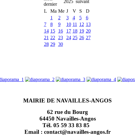
2025
L
Ma
Me
J
V
S
D
1
2
3
4
5
6
7
8
9
10
11
12
13
14
15
16
17
18
19
20
21
22
23
24
25
26
27
28
29
30
MAIRIE DE NAVAILLES-ANGOS
62 rue du Bourg
64450 Navailles-Angos
Tél. 05 59 33 83 85
Email : contact@navailles-angos.fr