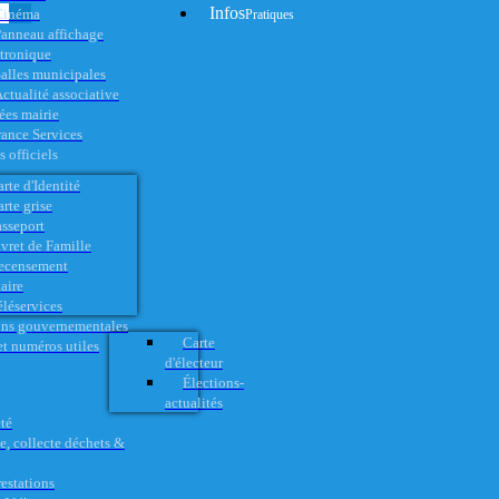
Infos
Cinéma
Pratiques
anneau affichage
ctronique
alles municipales
ctualité associative
es mairie
rance Services
 officiels
rte d'Identité
rte grise
asseport
vret de Famille
ecensement
aire
éléservices
ons gouvernementales
Carte
t numéros utiles
d'électeur
Élections-
actualités
té
e, collecte déchets &
restations