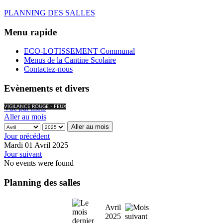
PLANNING DES SALLES
Menu rapide
ECO-LOTISSEMENT Communal
Menus de la Cantine Scolaire
Contactez-nous
Evènements et divers
Vue par mois
VIGILANCE ROUGE - FEUX
Aller au mois
Aller au mois
Jour précédent
Mardi 01 Avril 2025
Jour suivant
No events were found
Planning des salles
Avril
2025