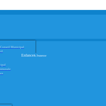
 Conseil Municipal
eil
Enfance
& Jeunesse
cipal
ommunale
aux