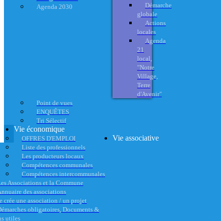
Démarche
Agenda 2030
globale
Actions
locales
Agenda
21
local,
"Notre
Village,
Terre
d'Avenir"
Point de vues
ENQUÊTES
Tri Sélectif
Vie économique
Vie associative
OFFRES D'EMPLOI
Liste des professionnels
Les producteurs locaux
Compétences communales
Compétences intercommunales
es Associations et la Commune
nnuaire des associations
e crée une association / un projet
émarches obligatoires, Documents &
s utiles