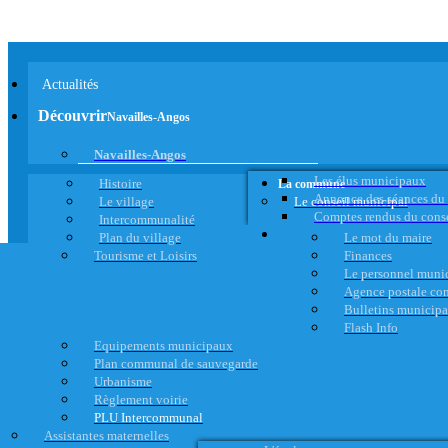
Actualités
Découvrir
Navailles-Angos
Navailles-Angos
Les élus municipaux
Histoire
La commune
Annonce des séances du
Le village
Le conseil municipal
Comptes rendus du cons
Intercommunalité
Plan du village
Le mot du maire
Tourisme et Loisirs
Finances
Le personnel muni
Agence postale c
Bulletins municip
Flash Info
Equipements municipaux
Plan communal de sauvegarde
Urbanisme
Règlement voirie
PLU Intercommunal
Assistantes maternelles