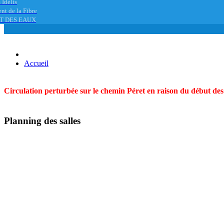
 Idélis
nt de la Fibre
T DES EAUX
Accueil
Circulation perturbée sur le chemin Péret en raison du début des t
Planning des salles