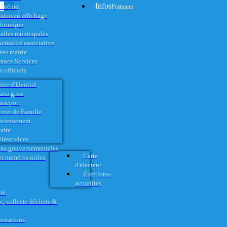
Infos
Cinéma
Pratiques
anneau affichage
ctronique
alles municipales
ctualité associative
es mairie
rance Services
 officiels
rte d'Identité
rte grise
asseport
vret de Famille
ecensement
aire
éléservices
ons gouvernementales
Carte
t numéros utiles
d'électeur
Élections-
actualités
té
e, collecte déchets &
restations