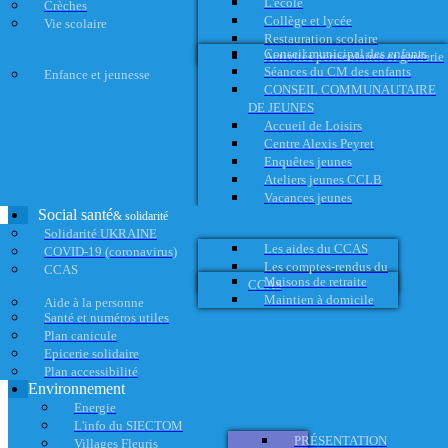
L'école
Crèches
Collège et lycée
Vie scolaire
Restauration scolaire
Conseil municipal des enfants
Activités périscolaires et garderie
Séances du CM des enfants
Enfance et jeunesse
CONSEIL COMMUNAUTAIRE
DE JEUNES
Accueil de Loisirs
Centre Alexis Peyret
Enquêtes jeunes
Ateliers jeunes CCLB
Vacances jeunes
Social santé
& solidarité
Solidarité UKRAINE
Les aides du CCAS
COVID-19 (coronavirus)
Les comptes-rendus du
CCAS
Maisons de retraite
CCAS
Maintien à domicile
Aide à la personne
Santé et numéros utiles
Plan canicule
Epicerie solidaire
Plan accessibilité
Environnement
Energie
L'info du SIECTOM
PRÉSENTATION
Villages Fleuris