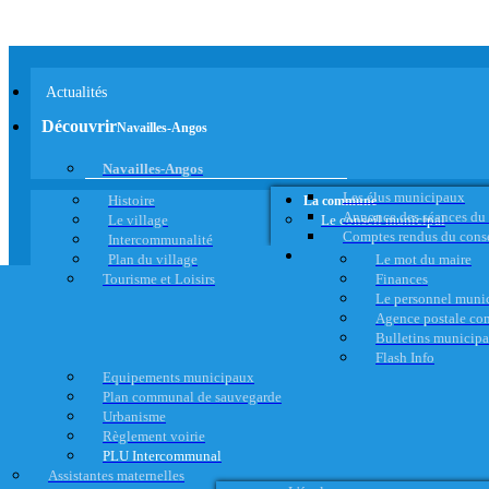
Actualités
Découvrir
Navailles-Angos
Navailles-Angos
Les élus municipaux
Histoire
La commune
Annonce des séances du
Le village
Le conseil municipal
Comptes rendus du cons
Intercommunalité
Plan du village
Le mot du maire
Tourisme et Loisirs
Finances
Le personnel muni
Agence postale c
Bulletins municip
Flash Info
Equipements municipaux
Plan communal de sauvegarde
Urbanisme
Règlement voirie
PLU Intercommunal
Assistantes maternelles