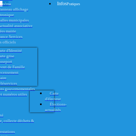
Infos
Cinéma
Pratiques
anneau affichage
ctronique
alles municipales
ctualité associative
es mairie
rance Services
 officiels
rte d'Identité
rte grise
asseport
vret de Famille
ecensement
aire
éléservices
ons gouvernementales
Carte
t numéros utiles
d'électeur
Élections-
actualités
té
e, collecte déchets &
restations