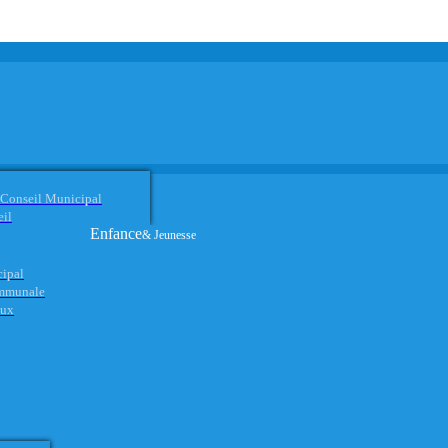
 Conseil Municipal
eil
Enfance
& Jeunesse
cipal
ommunale
aux