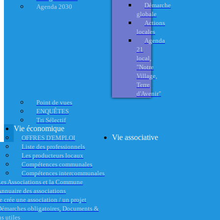
Démarche
Agenda 2030
globale
Actions
locales
Agenda
21
local,
"Notre
Village,
Terre
d'Avenir"
Point de vues
ENQUÊTES
Tri Sélectif
Vie économique
Vie associative
OFFRES D'EMPLOI
Liste des professionnels
Les producteurs locaux
Compétences communales
Compétences intercommunales
es Associations et la Commune
nnuaire des associations
e crée une association / un projet
émarches obligatoires, Documents &
s utiles