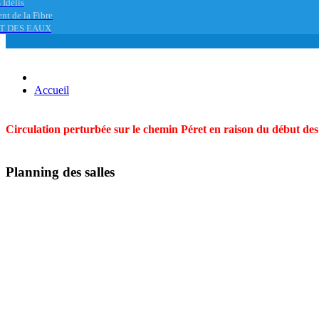
 Idélis
nt de la Fibre
T DES EAUX
Accueil
Circulation perturbée sur le chemin Péret en raison du début des t
Planning des salles