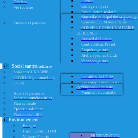
L'école
Crèches
Collège et lycée
Vie scolaire
Restauration scolaire
Conseil municipal des enfants
Activités périscolaires et garderie
Séances du CM des enfants
Enfance et jeunesse
CONSEIL COMMUNAUTAIRE
DE JEUNES
Accueil de Loisirs
Centre Alexis Peyret
Enquêtes jeunes
Ateliers jeunes CCLB
Vacances jeunes
Social santé
& solidarité
Solidarité UKRAINE
Les aides du CCAS
COVID-19 (coronavirus)
Les comptes-rendus du
CCAS
Maisons de retraite
CCAS
Maintien à domicile
Aide à la personne
Santé et numéros utiles
Plan canicule
Epicerie solidaire
Plan accessibilité
Environnement
Energie
L'info du SIECTOM
PRÉSENTATION
Villages Fleuris