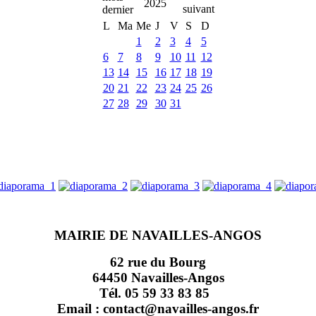
2025
L
Ma
Me
J
V
S
D
1
2
3
4
5
6
7
8
9
10
11
12
13
14
15
16
17
18
19
20
21
22
23
24
25
26
27
28
29
30
31
MAIRIE DE NAVAILLES-ANGOS
62 rue du Bourg
64450 Navailles-Angos
Tél. 05 59 33 83 85
Email : contact@navailles-angos.fr