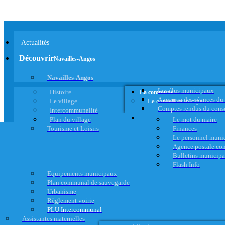
Actualités
Découvrir
Navailles-Angos
Navailles-Angos
Les élus municipaux
Histoire
La commune
Annonce des séances du
Le village
Le conseil municipal
Comptes rendus du cons
Intercommunalité
Plan du village
Le mot du maire
Tourisme et Loisirs
Finances
Le personnel muni
Agence postale c
Bulletins municip
Flash Info
Equipements municipaux
Plan communal de sauvegarde
Urbanisme
Règlement voirie
PLU Intercommunal
Assistantes maternelles