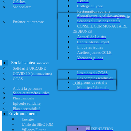
L'école
Crèches
Collège et lycée
Vie scolaire
Restauration scolaire
Conseil municipal des enfants
Activités périscolaires et garderie
Séances du CM des enfants
Enfance et jeunesse
CONSEIL COMMUNAUTAIRE
DE JEUNES
Accueil de Loisirs
Centre Alexis Peyret
Enquêtes jeunes
Ateliers jeunes CCLB
Vacances jeunes
Social santé
& solidarité
Solidarité UKRAINE
Les aides du CCAS
COVID-19 (coronavirus)
Les comptes-rendus du
CCAS
Maisons de retraite
CCAS
Maintien à domicile
Aide à la personne
Santé et numéros utiles
Plan canicule
Epicerie solidaire
Plan accessibilité
Environnement
Energie
L'info du SIECTOM
PRÉSENTATION
Villages Fleuris