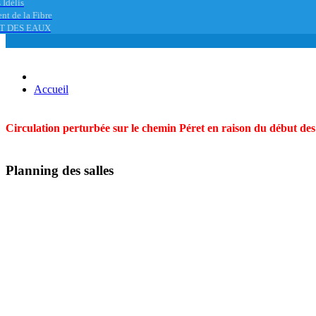
 Idélis
nt de la Fibre
T DES EAUX
Accueil
Circulation perturbée sur le chemin Péret en raison du début des t
Planning des salles