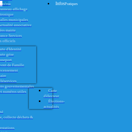
Infos
Cinéma
Pratiques
anneau affichage
ctronique
alles municipales
ctualité associative
es mairie
rance Services
 officiels
rte d'Identité
rte grise
asseport
vret de Famille
ecensement
aire
éléservices
ons gouvernementales
Carte
t numéros utiles
d'électeur
Élections-
actualités
té
e, collecte déchets &
restations