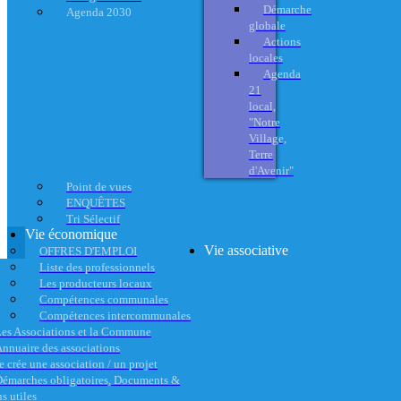
Démarche
Agenda 2030
globale
Actions
locales
Agenda
21
local,
"Notre
Village,
Terre
d'Avenir"
Point de vues
ENQUÊTES
Tri Sélectif
Vie économique
Vie associative
OFFRES D'EMPLOI
Liste des professionnels
Les producteurs locaux
Compétences communales
Compétences intercommunales
es Associations et la Commune
nnuaire des associations
e crée une association / un projet
émarches obligatoires, Documents &
s utiles