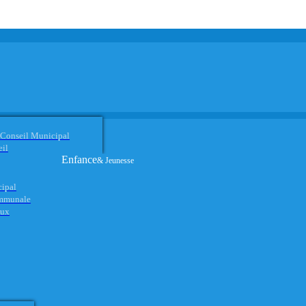
 Conseil Municipal
eil
Enfance
& Jeunesse
cipal
ommunale
aux