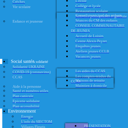
L'école
Crèches
Collège et lycée
Vie scolaire
Restauration scolaire
Conseil municipal des enfants
Activités périscolaires et garderie
Séances du CM des enfants
Enfance et jeunesse
CONSEIL COMMUNAUTAIRE
DE JEUNES
Accueil de Loisirs
Centre Alexis Peyret
Enquêtes jeunes
Ateliers jeunes CCLB
Vacances jeunes
Social santé
& solidarité
Solidarité UKRAINE
Les aides du CCAS
COVID-19 (coronavirus)
Les comptes-rendus du
CCAS
Maisons de retraite
CCAS
Maintien à domicile
Aide à la personne
Santé et numéros utiles
Plan canicule
Epicerie solidaire
Plan accessibilité
Environnement
Energie
L'info du SIECTOM
PRÉSENTATION
Villages Fleuris