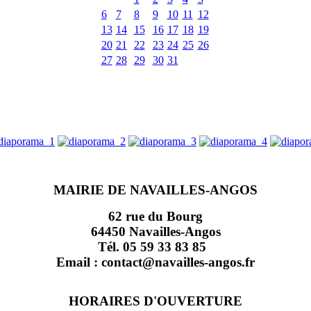
6
7
8
9
10
11
12
13
14
15
16
17
18
19
20
21
22
23
24
25
26
27
28
29
30
31
MAIRIE DE NAVAILLES-ANGOS
62 rue du Bourg
64450 Navailles-Angos
Tél. 05 59 33 83 85
Email : contact@navailles-angos.fr
HORAIRES D'OUVERTURE