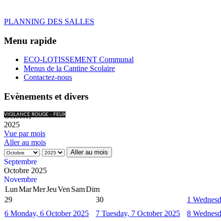
PLANNING DES SALLES
Menu rapide
ECO-LOTISSEMENT Communal
Menus de la Cantine Scolaire
Contactez-nous
Evènements et divers
Octobre,
VIGILANCE ROUGE - FEUX
2025
Vue par mois
Aller au mois
Aller au mois
Septembre
Octobre 2025
Novembre
Lun
Mar
Mer
Jeu
Ven
Sam
Dim
29
30
1
Wednesd
6
Monday, 6 October 2025
7
Tuesday, 7 October 2025
8
Wednesd