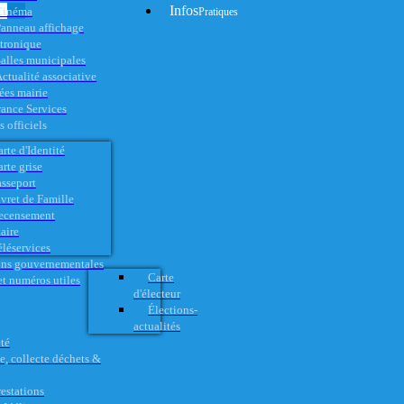
Infos
Cinéma
Pratiques
anneau affichage
ctronique
alles municipales
ctualité associative
es mairie
rance Services
 officiels
rte d'Identité
rte grise
asseport
vret de Famille
ecensement
aire
éléservices
ons gouvernementales
Carte
t numéros utiles
d'électeur
Élections-
actualités
té
e, collecte déchets &
restations