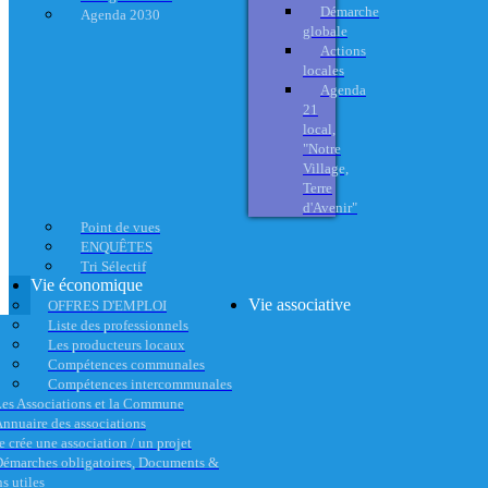
Démarche
Agenda 2030
globale
Actions
locales
Agenda
21
local,
"Notre
Village,
Terre
d'Avenir"
Point de vues
ENQUÊTES
Tri Sélectif
Vie économique
Vie associative
OFFRES D'EMPLOI
Liste des professionnels
Les producteurs locaux
Compétences communales
Compétences intercommunales
es Associations et la Commune
nnuaire des associations
e crée une association / un projet
émarches obligatoires, Documents &
s utiles