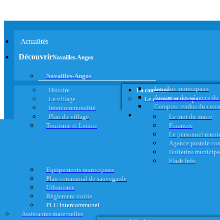
Actualités
Découvrir
Navailles-Angos
Navailles-Angos
Les élus municipaux
Histoire
La commune
Annonce des séances du
Le village
Le conseil municipal
Comptes rendus du cons
Intercommunalité
Plan du village
Le mot du maire
Tourisme et Loisirs
Finances
Le personnel muni
Agence postale c
Bulletins municip
Flash Info
Equipements municipaux
Plan communal de sauvegarde
Urbanisme
Règlement voirie
PLU Intercommunal
Assistantes maternelles