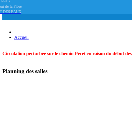
 Idélis
nt de la Fibre
T DES EAUX
Accueil
Circulation perturbée sur le chemin Péret en raison du début des t
Planning des salles