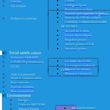
L'école
Crèches
Collège et lycée
Vie scolaire
Restauration scolaire
Conseil municipal des enfants
Activités périscolaires et garderie
Séances du CM des enfants
Enfance et jeunesse
CONSEIL COMMUNAUTAIRE
DE JEUNES
Accueil de Loisirs
Centre Alexis Peyret
Enquêtes jeunes
Ateliers jeunes CCLB
Vacances jeunes
Social santé
& solidarité
Solidarité UKRAINE
Les aides du CCAS
COVID-19 (coronavirus)
Les comptes-rendus du
CCAS
Maisons de retraite
CCAS
Maintien à domicile
Aide à la personne
Santé et numéros utiles
Plan canicule
Epicerie solidaire
Plan accessibilité
Environnement
Energie
L'info du SIECTOM
PRÉSENTATION
Villages Fleuris