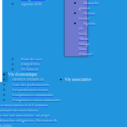
Démarche
Agenda 2030
globale
Actions
locales
Agenda
21
local,
"Notre
Village,
Terre
d'Avenir"
Point de vues
ENQUÊTES
Tri Sélectif
Vie économique
Vie associative
OFFRES D'EMPLOI
Liste des professionnels
Les producteurs locaux
Compétences communales
Compétences intercommunales
es Associations et la Commune
nnuaire des associations
e crée une association / un projet
émarches obligatoires, Documents &
s utiles