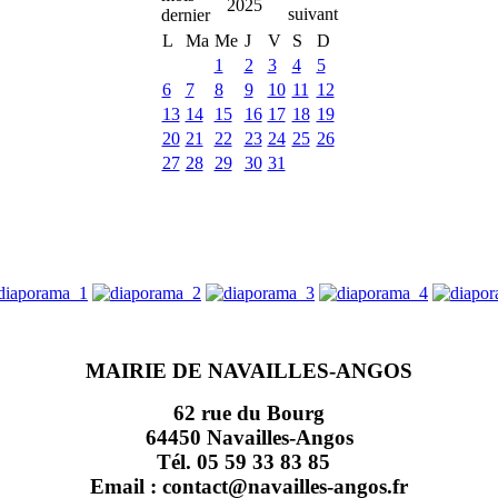
2025
L
Ma
Me
J
V
S
D
1
2
3
4
5
6
7
8
9
10
11
12
13
14
15
16
17
18
19
20
21
22
23
24
25
26
27
28
29
30
31
MAIRIE DE NAVAILLES-ANGOS
62 rue du Bourg
64450 Navailles-Angos
Tél. 05 59 33 83 85
Email : contact@navailles-angos.fr