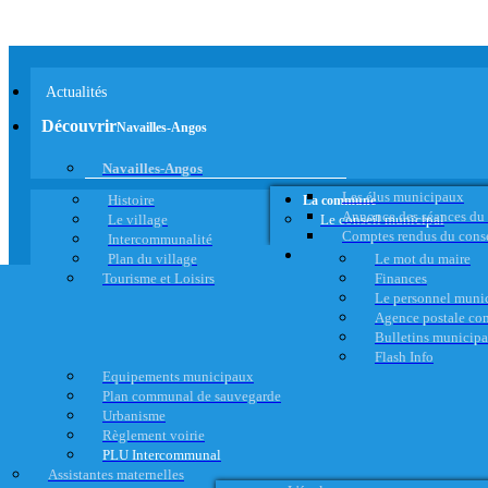
Actualités
Découvrir
Navailles-Angos
Navailles-Angos
Les élus municipaux
Histoire
La commune
Annonce des séances du
Le village
Le conseil municipal
Comptes rendus du cons
Intercommunalité
Plan du village
Le mot du maire
Tourisme et Loisirs
Finances
Le personnel muni
Agence postale c
Bulletins municip
Flash Info
Equipements municipaux
Plan communal de sauvegarde
Urbanisme
Règlement voirie
PLU Intercommunal
Assistantes maternelles