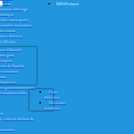
Infos
Cinéma
Pratiques
anneau affichage
ctronique
alles municipales
ctualité associative
es mairie
rance Services
 officiels
rte d'Identité
rte grise
asseport
vret de Famille
ecensement
aire
éléservices
ons gouvernementales
Carte
t numéros utiles
d'électeur
Élections-
actualités
té
e, collecte déchets &
restations