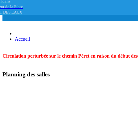
 Idélis
nt de la Fibre
T DES EAUX
Accueil
Circulation perturbée sur le chemin Péret en raison du début des t
Planning des salles