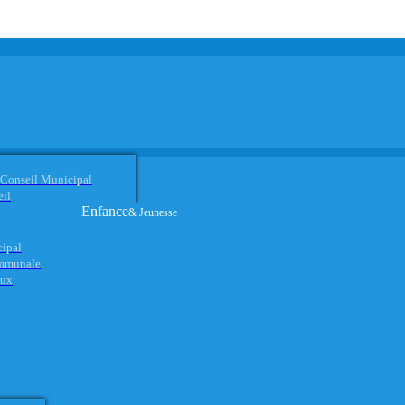
 Conseil Municipal
eil
Enfance
& Jeunesse
cipal
ommunale
aux