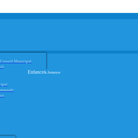
 Conseil Municipal
eil
Enfance
& Jeunesse
cipal
ommunale
aux