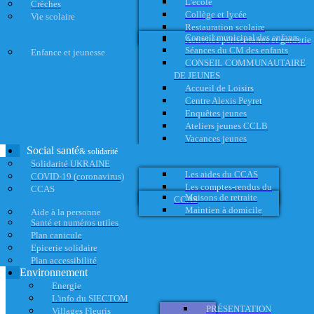
L'école
Crèches
Collège et lycée
Vie scolaire
Restauration scolaire
Conseil municipal des enfants
Activités périscolaires et garderie
Séances du CM des enfants
Enfance et jeunesse
CONSEIL COMMUNAUTAIRE
DE JEUNES
Accueil de Loisirs
Centre Alexis Peyret
Enquêtes jeunes
Ateliers jeunes CCLB
Vacances jeunes
Social santé
& solidarité
Solidarité UKRAINE
Les aides du CCAS
COVID-19 (coronavirus)
Les comptes-rendus du
CCAS
Maisons de retraite
CCAS
Maintien à domicile
Aide à la personne
Santé et numéros utiles
Plan canicule
Epicerie solidaire
Plan accessibilité
Environnement
Energie
L'info du SIECTOM
PRÉSENTATION
Villages Fleuris