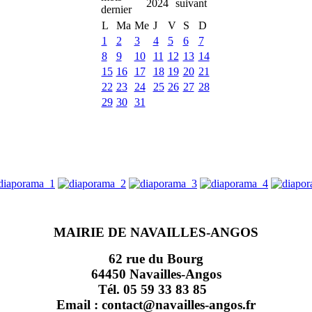
2024
L
Ma
Me
J
V
S
D
1
2
3
4
5
6
7
8
9
10
11
12
13
14
15
16
17
18
19
20
21
22
23
24
25
26
27
28
29
30
31
MAIRIE DE NAVAILLES-ANGOS
62 rue du Bourg
64450 Navailles-Angos
Tél. 05 59 33 83 85
Email : contact@navailles-angos.fr