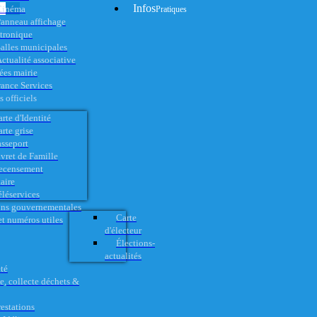
Infos
Cinéma
Pratiques
anneau affichage
ctronique
alles municipales
ctualité associative
es mairie
rance Services
 officiels
rte d'Identité
rte grise
asseport
vret de Famille
ecensement
aire
éléservices
ons gouvernementales
Carte
t numéros utiles
d'électeur
Élections-
actualités
té
e, collecte déchets &
restations