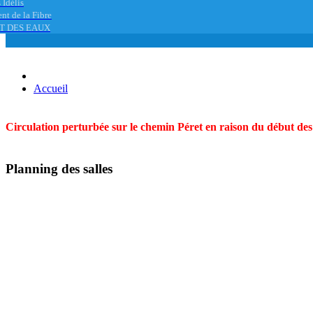
 Idélis
nt de la Fibre
T DES EAUX
Accueil
Circulation perturbée sur le chemin Péret en raison du début des t
Planning des salles