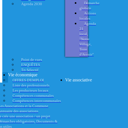
Démarche
Agenda 2030
globale
Actions
locales
Agenda
21
local,
"Notre
Village,
Terre
d'Avenir"
Point de vues
ENQUÊTES
Tri Sélectif
Vie économique
Vie associative
OFFRES D'EMPLOI
Liste des professionnels
Les producteurs locaux
Compétences communales
Compétences intercommunales
es Associations et la Commune
nnuaire des associations
e crée une association / un projet
émarches obligatoires, Documents &
s utiles