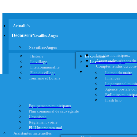
Actualités
Découvrir
Navailles-Angos
Navailles-Angos
Les élus municipaux
Histoire
La commune
Annonce des séances du
Le village
Le conseil municipal
Comptes rendus du cons
Intercommunalité
Plan du village
Le mot du maire
Tourisme et Loisirs
Finances
Le personnel muni
Agence postale c
Bulletins municip
Flash Info
Equipements municipaux
Plan communal de sauvegarde
Urbanisme
Règlement voirie
PLU Intercommunal
Assistantes maternelles