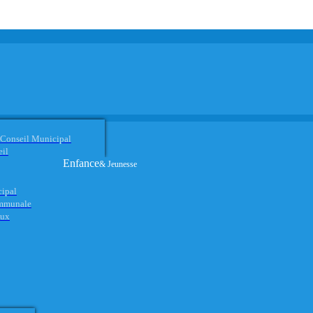
 Conseil Municipal
eil
Enfance
& Jeunesse
cipal
ommunale
aux