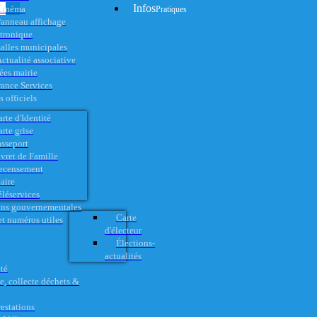
Infos
Cinéma
Pratiques
anneau affichage
ctronique
alles municipales
ctualité associative
es mairie
rance Services
 officiels
rte d'Identité
rte grise
asseport
vret de Famille
ecensement
aire
éléservices
ons gouvernementales
Carte
t numéros utiles
d'électeur
Élections-
actualités
té
e, collecte déchets &
restations