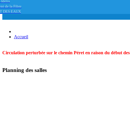
 Idélis
nt de la Fibre
T DES EAUX
Accueil
Circulation perturbée sur le chemin Péret en raison du début des t
Planning des salles