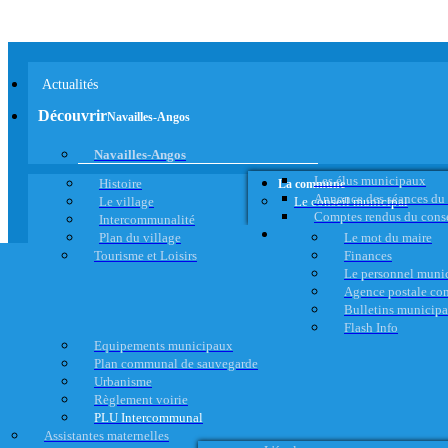
Actualités
Découvrir
Navailles-Angos
Navailles-Angos
Les élus municipaux
Histoire
La commune
Annonce des séances du
Le village
Le conseil municipal
Comptes rendus du cons
Intercommunalité
Plan du village
Le mot du maire
Tourisme et Loisirs
Finances
Le personnel muni
Agence postale c
Bulletins municip
Flash Info
Equipements municipaux
Plan communal de sauvegarde
Urbanisme
Règlement voirie
PLU Intercommunal
Assistantes maternelles