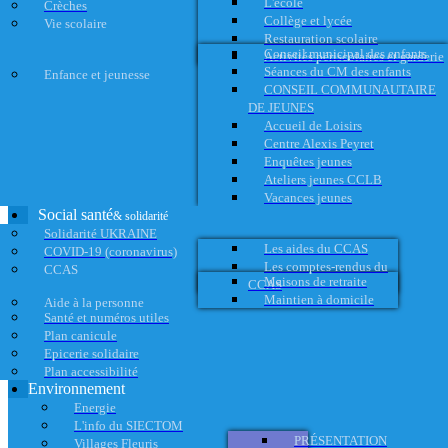
L'école
Crèches
Collège et lycée
Vie scolaire
Restauration scolaire
Conseil municipal des enfants
Activités périscolaires et garderie
Séances du CM des enfants
Enfance et jeunesse
CONSEIL COMMUNAUTAIRE
DE JEUNES
Accueil de Loisirs
Centre Alexis Peyret
Enquêtes jeunes
Ateliers jeunes CCLB
Vacances jeunes
Social santé
& solidarité
Solidarité UKRAINE
Les aides du CCAS
COVID-19 (coronavirus)
Les comptes-rendus du
CCAS
Maisons de retraite
CCAS
Maintien à domicile
Aide à la personne
Santé et numéros utiles
Plan canicule
Epicerie solidaire
Plan accessibilité
Environnement
Energie
L'info du SIECTOM
PRÉSENTATION
Villages Fleuris