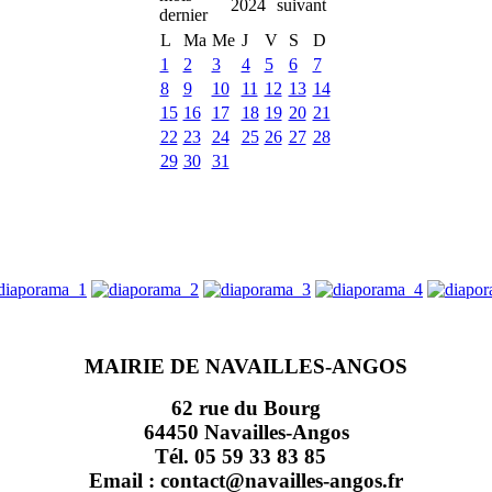
2024
L
Ma
Me
J
V
S
D
1
2
3
4
5
6
7
8
9
10
11
12
13
14
15
16
17
18
19
20
21
22
23
24
25
26
27
28
29
30
31
MAIRIE DE NAVAILLES-ANGOS
62 rue du Bourg
64450 Navailles-Angos
Tél. 05 59 33 83 85
Email : contact@navailles-angos.fr