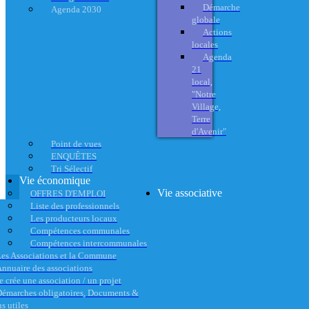
Démarche
Agenda 2030
globale
Actions
locales
Agenda
21
local,
"Notre
Village,
Terre
d'Avenir"
Point de vues
ENQUÊTES
Tri Sélectif
Vie économique
Vie associative
OFFRES D'EMPLOI
Liste des professionnels
Les producteurs locaux
Compétences communales
Compétences intercommunales
es Associations et la Commune
nnuaire des associations
e crée une association / un projet
émarches obligatoires, Documents &
s utiles