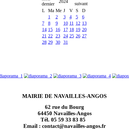
2024
L
Ma
Me
J
V
S
D
1
2
3
4
5
6
7
8
9
10
11
12
13
14
15
16
17
18
19
20
21
22
23
24
25
26
27
28
29
30
31
MAIRIE DE NAVAILLES-ANGOS
62 rue du Bourg
64450 Navailles-Angos
Tél. 05 59 33 83 85
Email : contact@navailles-angos.fr