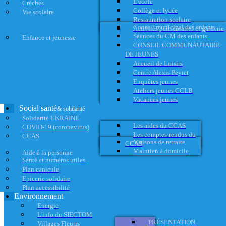
L'école
Crèches
Collège et lycée
Vie scolaire
Restauration scolaire
Conseil municipal des enfants
Activités périscolaires et garderie
Séances du CM des enfants
Enfance et jeunesse
CONSEIL COMMUNAUTAIRE
DE JEUNES
Accueil de Loisirs
Centre Alexis Peyret
Enquêtes jeunes
Ateliers jeunes CCLB
Vacances jeunes
Social santé
& solidarité
Solidarité UKRAINE
Les aides du CCAS
COVID-19 (coronavirus)
Les comptes-rendus du
CCAS
Maisons de retraite
CCAS
Maintien à domicile
Aide à la personne
Santé et numéros utiles
Plan canicule
Epicerie solidaire
Plan accessibilité
Environnement
Energie
L'info du SIECTOM
PRÉSENTATION
Villages Fleuris