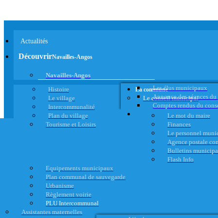
Actualités
Découvrir
Navailles-Angos
Navailles-Angos
Les élus municipaux
Histoire
La commune
Annonce des séances du
Le village
Le conseil municipal
Comptes rendus du cons
Intercommunalité
Plan du village
Le mot du maire
Tourisme et Loisirs
Finances
Le personnel muni
Agence postale c
Bulletins municip
Flash Info
Equipements municipaux
Plan communal de sauvegarde
Urbanisme
Règlement voirie
PLU Intercommunal
Assistantes maternelles