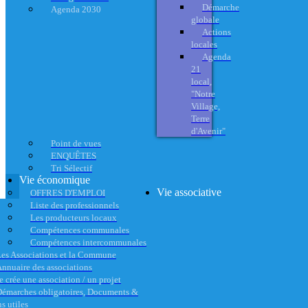
Démarche
Agenda 2030
globale
Actions
locales
Agenda
21
local,
"Notre
Village,
Terre
d'Avenir"
Point de vues
ENQUÊTES
Tri Sélectif
Vie économique
Vie associative
OFFRES D'EMPLOI
Liste des professionnels
Les producteurs locaux
Compétences communales
Compétences intercommunales
es Associations et la Commune
nnuaire des associations
e crée une association / un projet
émarches obligatoires, Documents &
s utiles