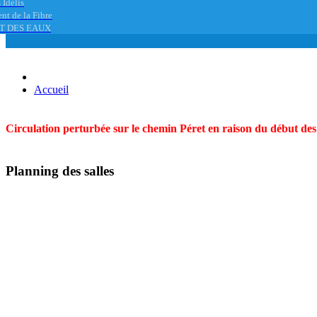
 Idélis
nt de la Fibre
T DES EAUX
Accueil
Circulation perturbée sur le chemin Péret en raison du début des t
Planning des salles