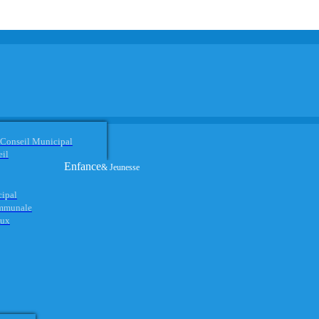
 Conseil Municipal
eil
Enfance
& Jeunesse
cipal
ommunale
aux