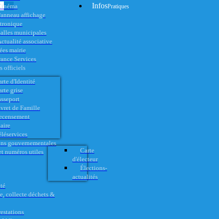
Infos
Cinéma
Pratiques
anneau affichage
ctronique
alles municipales
ctualité associative
es mairie
rance Services
 officiels
rte d'Identité
rte grise
asseport
vret de Famille
ecensement
aire
éléservices
ons gouvernementales
Carte
t numéros utiles
d'électeur
Élections-
actualités
té
e, collecte déchets &
restations