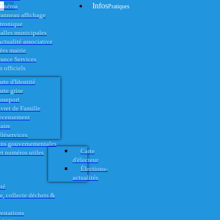
Infos
Cinéma
Pratiques
anneau affichage
ctronique
alles municipales
ctualité associative
es mairie
rance Services
 officiels
rte d'Identité
rte grise
asseport
vret de Famille
ecensement
aire
éléservices
ons gouvernementales
Carte
t numéros utiles
d'électeur
Élections-
actualités
té
e, collecte déchets &
restations