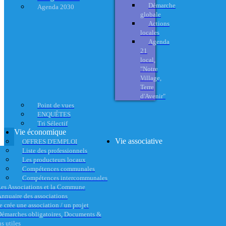
Démarche
Agenda 2030
globale
Actions
locales
Agenda
21
local,
"Notre
Village,
Terre
d'Avenir"
Point de vues
ENQUÊTES
Tri Sélectif
Vie économique
Vie associative
OFFRES D'EMPLOI
Liste des professionnels
Les producteurs locaux
Compétences communales
Compétences intercommunales
es Associations et la Commune
nnuaire des associations
e crée une association / un projet
émarches obligatoires, Documents &
s utiles