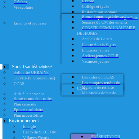
L'école
Crèches
Collège et lycée
Vie scolaire
Restauration scolaire
Conseil municipal des enfants
Activités périscolaires et garderie
Séances du CM des enfants
Enfance et jeunesse
CONSEIL COMMUNAUTAIRE
DE JEUNES
Accueil de Loisirs
Centre Alexis Peyret
Enquêtes jeunes
Ateliers jeunes CCLB
Vacances jeunes
Social santé
& solidarité
Solidarité UKRAINE
Les aides du CCAS
COVID-19 (coronavirus)
Les comptes-rendus du
CCAS
Maisons de retraite
CCAS
Maintien à domicile
Aide à la personne
Santé et numéros utiles
Plan canicule
Epicerie solidaire
Plan accessibilité
Environnement
Energie
L'info du SIECTOM
PRÉSENTATION
Villages Fleuris