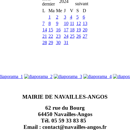
2024
L
Ma
Me
J
V
S
D
1
2
3
4
5
6
7
8
9
10
11
12
13
14
15
16
17
18
19
20
21
22
23
24
25
26
27
28
29
30
31
MAIRIE DE NAVAILLES-ANGOS
62 rue du Bourg
64450 Navailles-Angos
Tél. 05 59 33 83 85
Email : contact@navailles-angos.fr