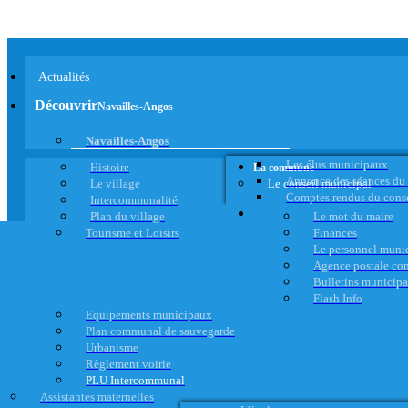
Actualités
Découvrir
Navailles-Angos
Navailles-Angos
Les élus municipaux
Histoire
La commune
Annonce des séances du
Le village
Le conseil municipal
Comptes rendus du cons
Intercommunalité
Plan du village
Le mot du maire
Tourisme et Loisirs
Finances
Le personnel muni
Agence postale c
Bulletins municip
Flash Info
Equipements municipaux
Plan communal de sauvegarde
Urbanisme
Règlement voirie
PLU Intercommunal
Assistantes maternelles