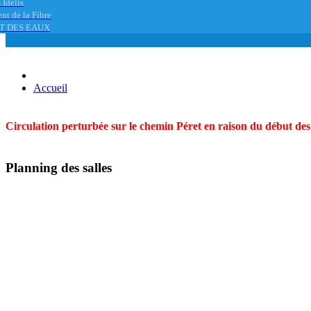
 Idélis
nt de la Fibre
T DES EAUX
Accueil
Circulation perturbée sur le chemin Péret en raison du début des t
Planning des salles