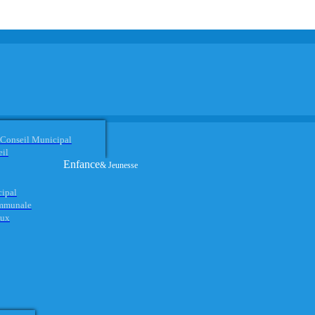
 Conseil Municipal
eil
Enfance
& Jeunesse
cipal
ommunale
aux