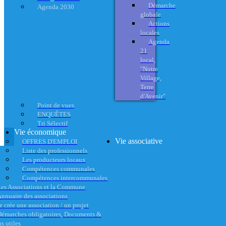
Démarche
Agenda 2030
globale
Actions
locales
Agenda
21
local,
"Notre
Village,
Terre
d'Avenir"
Point de vues
ENQUÊTES
Tri Sélectif
Vie économique
Vie associative
OFFRES D'EMPLOI
Liste des professionnels
Les producteurs locaux
Compétences communales
Compétences intercommunales
es Associations et la Commune
nnuaire des associations
e crée une association / un projet
émarches obligatoires, Documents &
s utiles