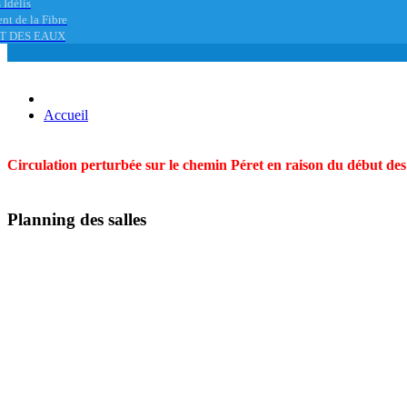
 Idélis
nt de la Fibre
T DES EAUX
Accueil
Circulation perturbée sur le chemin Péret en raison du début des t
Planning des salles