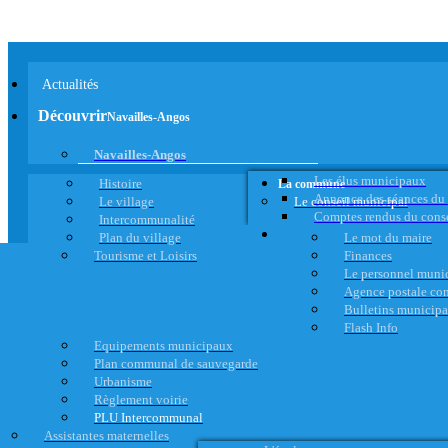
Actualités
Découvrir
Navailles-Angos
Navailles-Angos
Les élus municipaux
Histoire
La commune
Annonce des séances du
Le village
Le conseil municipal
Comptes rendus du cons
Intercommunalité
Plan du village
Le mot du maire
Tourisme et Loisirs
Finances
Le personnel muni
Agence postale c
Bulletins municip
Flash Info
Equipements municipaux
Plan communal de sauvegarde
Urbanisme
Règlement voirie
PLU Intercommunal
Assistantes maternelles