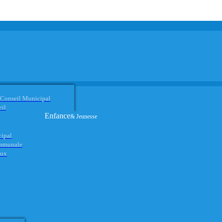
 Conseil Municipal
eil
Enfance
& Jeunesse
cipal
ommunale
aux