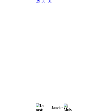
29
30
31
Janvier