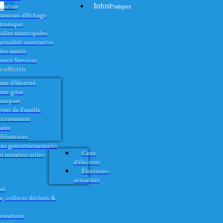
Infos
Cinéma
Pratiques
anneau affichage
ctronique
alles municipales
ctualité associative
es mairie
rance Services
 officiels
rte d'Identité
rte grise
asseport
vret de Famille
ecensement
aire
éléservices
ons gouvernementales
Carte
t numéros utiles
d'électeur
Élections-
actualités
té
e, collecte déchets &
restations