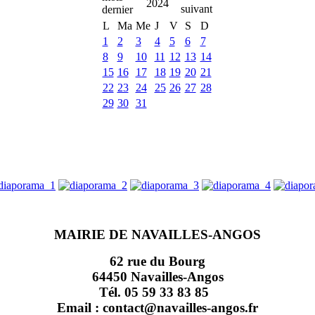
2024
L
Ma
Me
J
V
S
D
1
2
3
4
5
6
7
8
9
10
11
12
13
14
15
16
17
18
19
20
21
22
23
24
25
26
27
28
29
30
31
MAIRIE DE NAVAILLES-ANGOS
62 rue du Bourg
64450 Navailles-Angos
Tél. 05 59 33 83 85
Email : contact@navailles-angos.fr