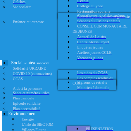
L'école
Crèches
Collège et lycée
Vie scolaire
Restauration scolaire
Conseil municipal des enfants
Activités périscolaires et garderie
Séances du CM des enfants
Enfance et jeunesse
CONSEIL COMMUNAUTAIRE
DE JEUNES
Accueil de Loisirs
Centre Alexis Peyret
Enquêtes jeunes
Ateliers jeunes CCLB
Vacances jeunes
Social santé
& solidarité
Solidarité UKRAINE
Les aides du CCAS
COVID-19 (coronavirus)
Les comptes-rendus du
CCAS
Maisons de retraite
CCAS
Maintien à domicile
Aide à la personne
Santé et numéros utiles
Plan canicule
Epicerie solidaire
Plan accessibilité
Environnement
Energie
L'info du SIECTOM
PRÉSENTATION
Villages Fleuris