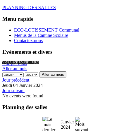
PLANNING DES SALLES
Menu rapide
ECO-LOTISSEMENT Communal
Menus de la Cantine Scolaire
Contactez-nous
Evènements et divers
Vue par mois
VIGILANCE ROUGE - FEUX
Aller au mois
Aller au mois
Jour précédent
Jeudi 04 Janvier 2024
Jour suivant
No events were found
Planning des salles
Janvier
2024