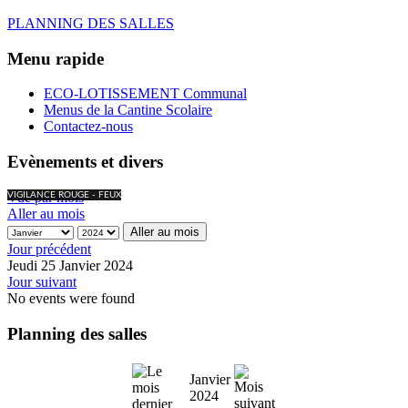
PLANNING DES SALLES
Menu rapide
ECO-LOTISSEMENT Communal
Menus de la Cantine Scolaire
Contactez-nous
Evènements et divers
Vue par mois
VIGILANCE ROUGE - FEUX
Aller au mois
Aller au mois
Jour précédent
Jeudi 25 Janvier 2024
Jour suivant
No events were found
Planning des salles
Janvier
2024