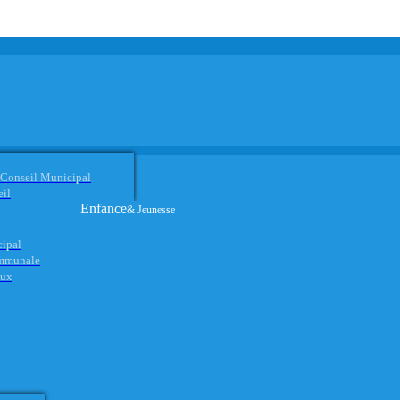
 Conseil Municipal
eil
Enfance
& Jeunesse
cipal
ommunale
aux