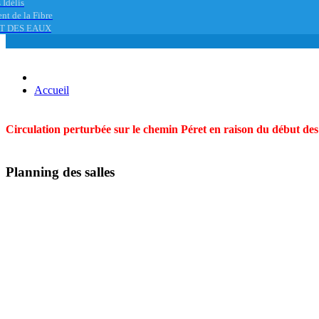
 Idélis
nt de la Fibre
T DES EAUX
Accueil
Circulation perturbée sur le chemin Péret en raison du début des t
Planning des salles