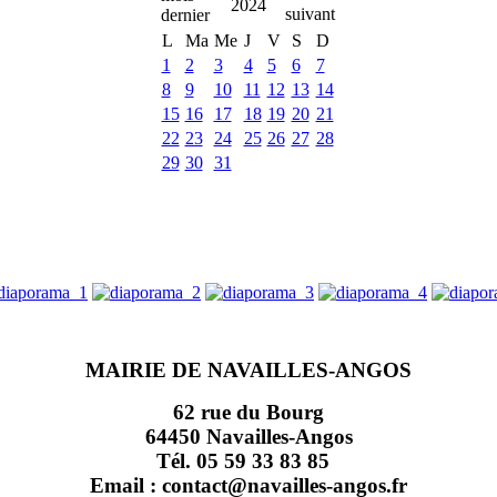
2024
L
Ma
Me
J
V
S
D
1
2
3
4
5
6
7
8
9
10
11
12
13
14
15
16
17
18
19
20
21
22
23
24
25
26
27
28
29
30
31
MAIRIE DE NAVAILLES-ANGOS
62 rue du Bourg
64450 Navailles-Angos
Tél. 05 59 33 83 85
Email : contact@navailles-angos.fr