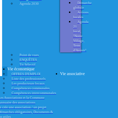
Démarche
Agenda 2030
globale
Actions
locales
Agenda
21
local,
"Notre
Village,
Terre
d'Avenir"
Point de vues
ENQUÊTES
Tri Sélectif
Vie économique
Vie associative
OFFRES D'EMPLOI
Liste des professionnels
Les producteurs locaux
Compétences communales
Compétences intercommunales
es Associations et la Commune
nnuaire des associations
e crée une association / un projet
émarches obligatoires, Documents &
s utiles