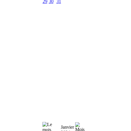
29
30
31
Janvier