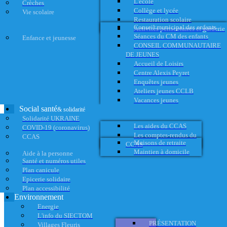
L'école
Crèches
Collège et lycée
Vie scolaire
Restauration scolaire
Conseil municipal des enfants
Activités périscolaires et garderie
Séances du CM des enfants
Enfance et jeunesse
CONSEIL COMMUNAUTAIRE
DE JEUNES
Accueil de Loisirs
Centre Alexis Peyret
Enquêtes jeunes
Ateliers jeunes CCLB
Vacances jeunes
Social santé
& solidarité
Solidarité UKRAINE
Les aides du CCAS
COVID-19 (coronavirus)
Les comptes-rendus du
CCAS
Maisons de retraite
CCAS
Maintien à domicile
Aide à la personne
Santé et numéros utiles
Plan canicule
Epicerie solidaire
Plan accessibilité
Environnement
Energie
L'info du SIECTOM
PRÉSENTATION
Villages Fleuris