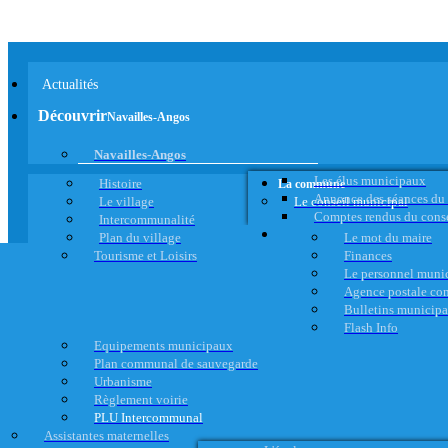
Actualités
Découvrir
Navailles-Angos
Navailles-Angos
Les élus municipaux
Histoire
La commune
Annonce des séances du
Le village
Le conseil municipal
Comptes rendus du cons
Intercommunalité
Plan du village
Le mot du maire
Tourisme et Loisirs
Finances
Le personnel muni
Agence postale c
Bulletins municip
Flash Info
Equipements municipaux
Plan communal de sauvegarde
Urbanisme
Règlement voirie
PLU Intercommunal
Assistantes maternelles