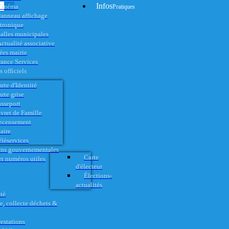
Infos
Cinéma
Pratiques
anneau affichage
ctronique
alles municipales
ctualité associative
es mairie
rance Services
 officiels
rte d'Identité
rte grise
asseport
vret de Famille
ecensement
aire
éléservices
ons gouvernementales
Carte
t numéros utiles
d'électeur
Élections-
actualités
té
e, collecte déchets &
restations