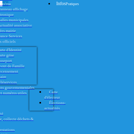
Infos
Cinéma
Pratiques
anneau affichage
ctronique
alles municipales
ctualité associative
es mairie
rance Services
 officiels
rte d'Identité
rte grise
asseport
vret de Famille
ecensement
aire
éléservices
ons gouvernementales
Carte
t numéros utiles
d'électeur
Élections-
actualités
té
e, collecte déchets &
restations