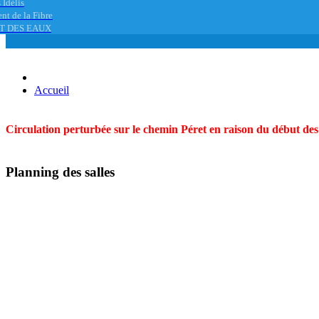
 Idélis
nt de la Fibre
T DES EAUX
Accueil
Circulation perturbée sur le chemin Péret en raison du début des t
Planning des salles