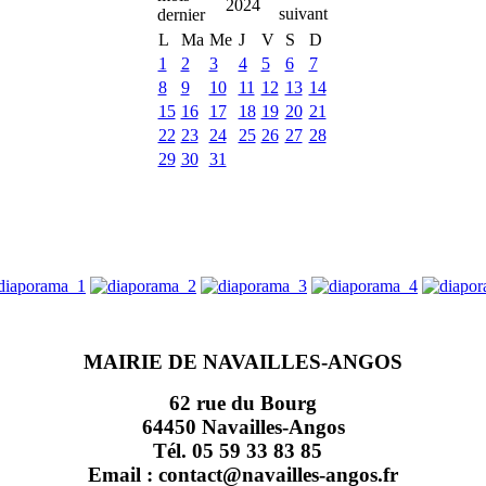
2024
L
Ma
Me
J
V
S
D
1
2
3
4
5
6
7
8
9
10
11
12
13
14
15
16
17
18
19
20
21
22
23
24
25
26
27
28
29
30
31
MAIRIE DE NAVAILLES-ANGOS
62 rue du Bourg
64450 Navailles-Angos
Tél. 05 59 33 83 85
Email : contact@navailles-angos.fr