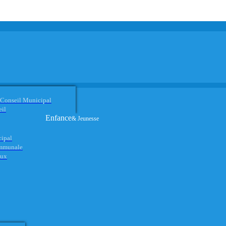
 Conseil Municipal
eil
Enfance
& Jeunesse
cipal
ommunale
aux