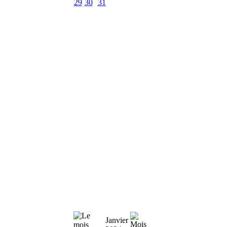
29
30
31
Janvier