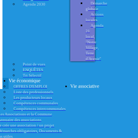
Démarche
Agenda 2030
globale
Actions
locales
Agenda
21
local,
"Notre
Village,
Terre
d'Avenir"
Point de vues
ENQUÊTES
Tri Sélectif
Vie économique
Vie associative
OFFRES D'EMPLOI
Liste des professionnels
Les producteurs locaux
Compétences communales
Compétences intercommunales
es Associations et la Commune
nnuaire des associations
e crée une association / un projet
émarches obligatoires, Documents &
s utiles