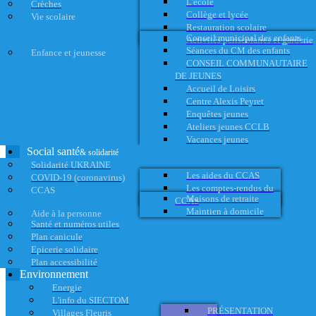
L'école
Crèches
Collège et lycée
Vie scolaire
Restauration scolaire
Conseil municipal des enfants
Activités périscolaires et garderie
Séances du CM des enfants
Enfance et jeunesse
CONSEIL COMMUNAUTAIRE
DE JEUNES
Accueil de Loisirs
Centre Alexis Peyret
Enquêtes jeunes
Ateliers jeunes CCLB
Vacances jeunes
Social santé
& solidarité
Solidarité UKRAINE
Les aides du CCAS
COVID-19 (coronavirus)
Les comptes-rendus du
CCAS
Maisons de retraite
CCAS
Maintien à domicile
Aide à la personne
Santé et numéros utiles
Plan canicule
Epicerie solidaire
Plan accessibilité
Environnement
Energie
L'info du SIECTOM
PRÉSENTATION
Villages Fleuris