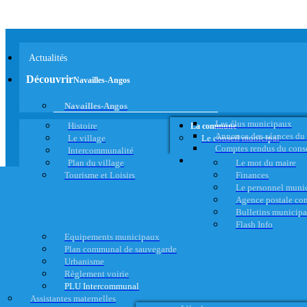
Actualités
Découvrir
Navailles-Angos
Navailles-Angos
Les élus municipaux
Histoire
La commune
Annonce des séances du
Le village
Le conseil municipal
Comptes rendus du cons
Intercommunalité
Plan du village
Le mot du maire
Tourisme et Loisirs
Finances
Le personnel muni
Agence postale c
Bulletins municip
Flash Info
Equipements municipaux
Plan communal de sauvegarde
Urbanisme
Règlement voirie
PLU Intercommunal
Assistantes maternelles