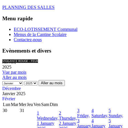
PLANNING DES SALLES
Menu rapide
ECO-LOTISSEMENT Communal
Menus de la Cantine Scolaire
Contactez-nous
Evènements et divers
Janvier,
VIGILANCE ROUGE - FEUX
2025
Vue par mois
Aller au mois
Aller au mois
Décembre
Janvier 2025
Février
Lun
Mar
Mer
Jeu
Ven
Sam
Dim
30
31
3
4
5
1
2
Friday,
Saturday,
Sunday,
Wednesday,
Thursday,
3
4
5
1 January
2 January
January
January
January