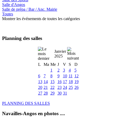
Salle d'Angos
Salle de prépa / Bar / Anc. Mairie
Toutes
Montrer les événements de toutes les catégories
Planning des salles
Janvier
2025
L
Ma
Me
J
V
S
D
1
2
3
4
5
6
7
8
9
10
11
12
13
14
15
16
17
18
19
20
21
22
23
24
25
26
27
28
29
30
31
PLANNING DES SALLES
Navailles-Angos en photos ....