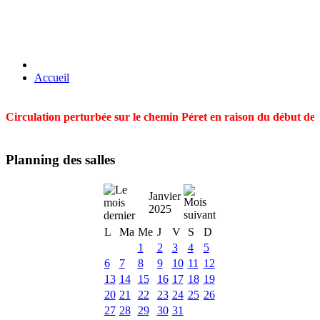
Accueil
Circulation perturbée sur le chemin Péret en raison du début des t
Planning des salles
Janvier
2025
L
Ma
Me
J
V
S
D
1
2
3
4
5
6
7
8
9
10
11
12
13
14
15
16
17
18
19
20
21
22
23
24
25
26
27
28
29
30
31