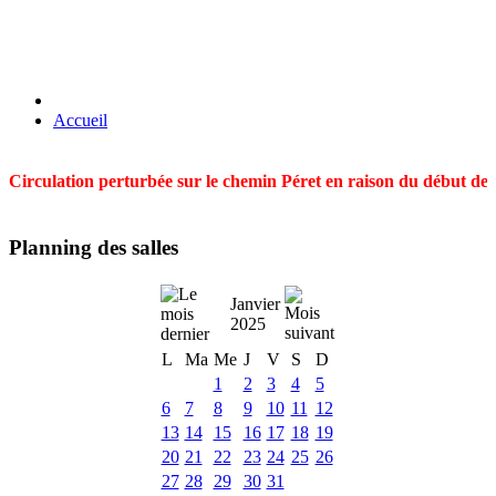
Accueil
Circulation perturbée sur le chemin Péret en raison du début des t
Planning des salles
Janvier
2025
L
Ma
Me
J
V
S
D
1
2
3
4
5
6
7
8
9
10
11
12
13
14
15
16
17
18
19
20
21
22
23
24
25
26
27
28
29
30
31