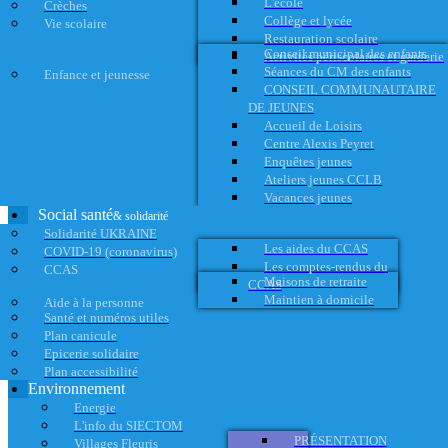
L'école
Crèches
Collège et lycée
Vie scolaire
Restauration scolaire
Conseil municipal des enfants
Activités périscolaires et garderie
Séances du CM des enfants
Enfance et jeunesse
CONSEIL COMMUNAUTAIRE
DE JEUNES
Accueil de Loisirs
Centre Alexis Peyret
Enquêtes jeunes
Ateliers jeunes CCLB
Vacances jeunes
Social santé
& solidarité
Solidarité UKRAINE
Les aides du CCAS
COVID-19 (coronavirus)
Les comptes-rendus du
CCAS
Maisons de retraite
CCAS
Maintien à domicile
Aide à la personne
Santé et numéros utiles
Plan canicule
Epicerie solidaire
Plan accessibilité
Environnement
Energie
L'info du SIECTOM
PRÉSENTATION
Villages Fleuris