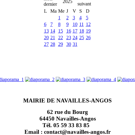
2025
L
Ma
Me
J
V
S
D
1
2
3
4
5
6
7
8
9
10
11
12
13
14
15
16
17
18
19
20
21
22
23
24
25
26
27
28
29
30
31
MAIRIE DE NAVAILLES-ANGOS
62 rue du Bourg
64450 Navailles-Angos
Tél. 05 59 33 83 85
Email : contact@navailles-angos.fr