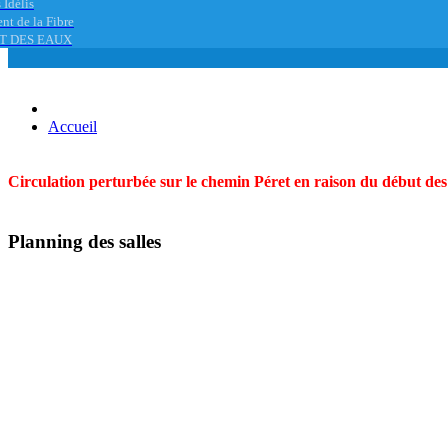
 Idélis
nt de la Fibre
T DES EAUX
Accueil
Circulation perturbée sur le chemin Péret en raison du début des t
Planning des salles