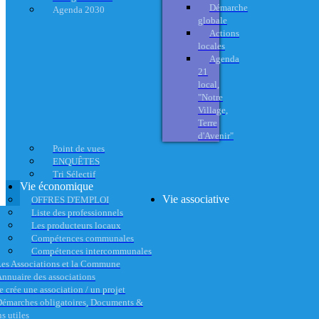
Démarche
Agenda 2030
globale
Actions
locales
Agenda
21
local,
"Notre
Village,
Terre
d'Avenir"
Point de vues
ENQUÊTES
Tri Sélectif
Vie économique
Vie associative
OFFRES D'EMPLOI
Liste des professionnels
Les producteurs locaux
Compétences communales
Compétences intercommunales
es Associations et la Commune
nnuaire des associations
e crée une association / un projet
émarches obligatoires, Documents &
s utiles