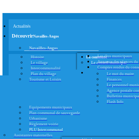
Actualités
Découvrir
Navailles-Angos
Navailles-Angos
Les élus municipaux
Histoire
La commune
Annonce des séances du
Le village
Le conseil municipal
Comptes rendus du cons
Intercommunalité
Plan du village
Le mot du maire
Tourisme et Loisirs
Finances
Le personnel muni
Agence postale c
Bulletins municip
Flash Info
Equipements municipaux
Plan communal de sauvegarde
Urbanisme
Règlement voirie
PLU Intercommunal
Assistantes maternelles