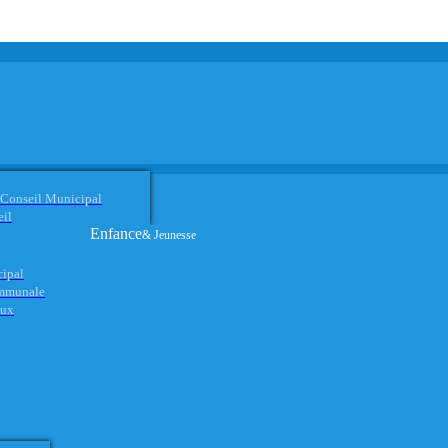
 Conseil Municipal
eil
Enfance
& Jeunesse
cipal
ommunale
aux