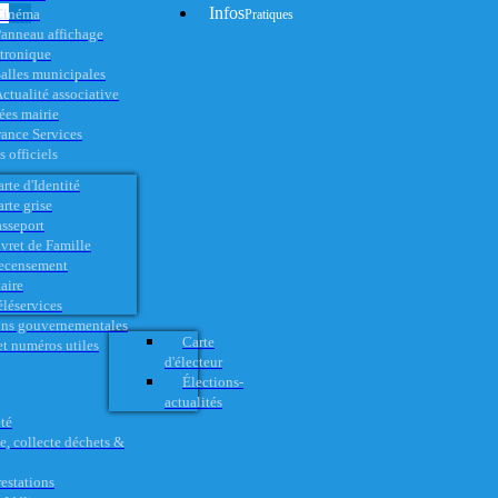
Infos
Cinéma
Pratiques
anneau affichage
ctronique
alles municipales
ctualité associative
es mairie
rance Services
 officiels
rte d'Identité
rte grise
asseport
vret de Famille
ecensement
aire
éléservices
ons gouvernementales
Carte
t numéros utiles
d'électeur
Élections-
actualités
té
e, collecte déchets &
restations