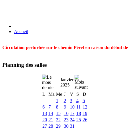
Accueil
Circulation perturbée sur le chemin Péret en raison du début des t
Planning des salles
Janvier
2025
L
Ma
Me
J
V
S
D
1
2
3
4
5
6
7
8
9
10
11
12
13
14
15
16
17
18
19
20
21
22
23
24
25
26
27
28
29
30
31