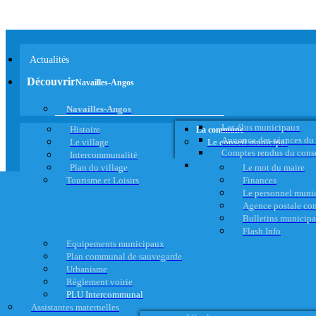
Actualités
Découvrir
Navailles-Angos
Navailles-Angos
Les élus municipaux
Histoire
La commune
Annonce des séances du
Le village
Le conseil municipal
Comptes rendus du cons
Intercommunalité
Plan du village
Le mot du maire
Tourisme et Loisirs
Finances
Le personnel muni
Agence postale c
Bulletins municip
Flash Info
Equipements municipaux
Plan communal de sauvegarde
Urbanisme
Règlement voirie
PLU Intercommunal
Assistantes maternelles