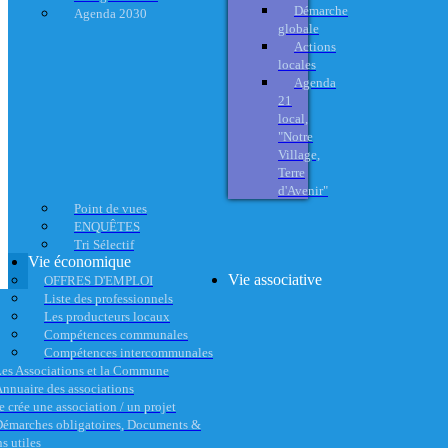
Démarche
Agenda 2030
globale
Actions
locales
Agenda
21
local,
"Notre
Village,
Terre
d'Avenir"
Point de vues
ENQUÊTES
Tri Sélectif
Vie économique
Vie associative
OFFRES D'EMPLOI
Liste des professionnels
Les producteurs locaux
Compétences communales
Compétences intercommunales
es Associations et la Commune
nnuaire des associations
e crée une association / un projet
émarches obligatoires, Documents &
s utiles