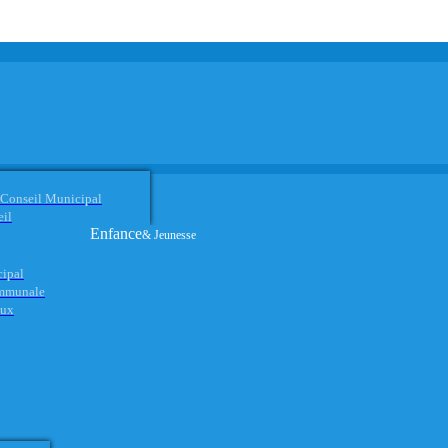
 Conseil Municipal
eil
Enfance
& Jeunesse
cipal
ommunale
aux