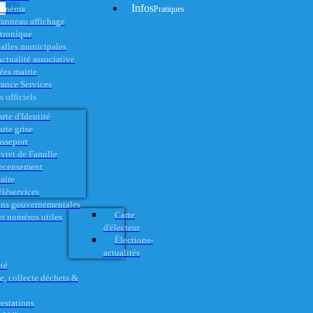
Infos
Cinéma
Pratiques
anneau affichage
ctronique
alles municipales
ctualité associative
es mairie
rance Services
 officiels
rte d'Identité
rte grise
asseport
vret de Famille
ecensement
aire
éléservices
ons gouvernementales
Carte
t numéros utiles
d'électeur
Élections-
actualités
té
e, collecte déchets &
restations