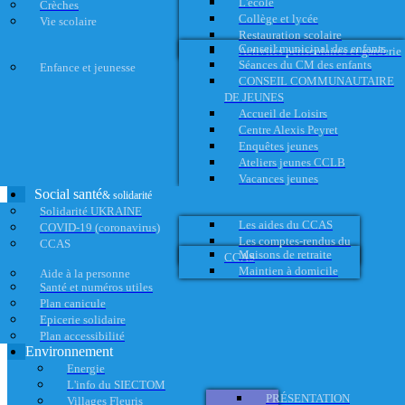
L'école
Crèches
Collège et lycée
Vie scolaire
Restauration scolaire
Conseil municipal des enfants
Activités périscolaires et garderie
Séances du CM des enfants
Enfance et jeunesse
CONSEIL COMMUNAUTAIRE
DE JEUNES
Accueil de Loisirs
Centre Alexis Peyret
Enquêtes jeunes
Ateliers jeunes CCLB
Vacances jeunes
Social santé
& solidarité
Solidarité UKRAINE
Les aides du CCAS
COVID-19 (coronavirus)
Les comptes-rendus du
CCAS
Maisons de retraite
CCAS
Maintien à domicile
Aide à la personne
Santé et numéros utiles
Plan canicule
Epicerie solidaire
Plan accessibilité
Environnement
Energie
L'info du SIECTOM
PRÉSENTATION
Villages Fleuris