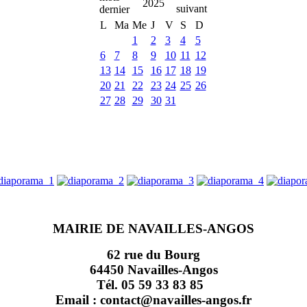
2025
L
Ma
Me
J
V
S
D
1
2
3
4
5
6
7
8
9
10
11
12
13
14
15
16
17
18
19
20
21
22
23
24
25
26
27
28
29
30
31
MAIRIE DE NAVAILLES-ANGOS
62 rue du Bourg
64450 Navailles-Angos
Tél. 05 59 33 83 85
Email : contact@navailles-angos.fr