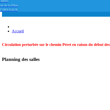
 Idélis
nt de la Fibre
T DES EAUX
Accueil
Circulation perturbée sur le chemin Péret en raison du début des t
Planning des salles