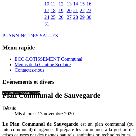
10
11
12
13
14
15
16
17
18
19
20
21
22
23
24
25
26
27
28
29
30
31
PLANNING DES SALLES
Menu rapide
ECO-LOTISSEMENT Communal
Menus de la Cantine Scolaire
Contactez-nous
Evènements et divers
VIGILANCE ROUGE - FEUX
Plan Communal de Sauvegarde
Détails
Mis à jour : 13 novembre 2020
Le Plan Communal de Sauvegarde
est un plan communal (ou
intercommunal) d'urgence. Il prépare les communes à la gestion de
crises causées par des risques naturels, sanitaires ou technologiques.