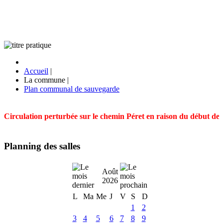
Accueil
|
La commune
|
Plan communal de sauvegarde
Circulation perturbée sur le chemin Péret en raison du début des t
Planning des salles
Août
2026
L
Ma
Me
J
V
S
D
1
2
3
4
5
6
7
8
9