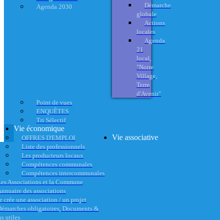
Démarche
Agenda 2030
globale
Actions
locales
Agenda
21
local,
"Notre
Village,
Terre
d'Avenir"
Point de vues
ENQUÊTES
Tri Sélectif
Vie économique
Vie associative
OFFRES D'EMPLOI
Liste des professionnels
Les producteurs locaux
Compétences communales
Compétences intercommunales
es Associations et la Commune
nnuaire des associations
e crée une association / un projet
émarches obligatoires, Documents &
s utiles