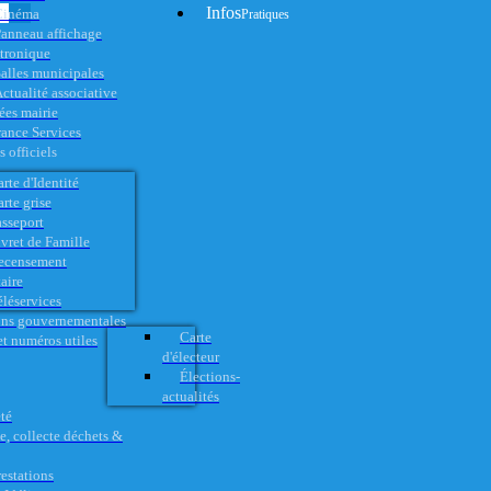
Infos
Cinéma
Pratiques
anneau affichage
ctronique
alles municipales
ctualité associative
es mairie
rance Services
 officiels
rte d'Identité
rte grise
asseport
vret de Famille
ecensement
aire
éléservices
ons gouvernementales
Carte
t numéros utiles
d'électeur
Élections-
actualités
té
e, collecte déchets &
restations