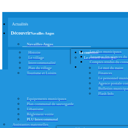
Actualités
Découvrir
Navailles-Angos
Navailles-Angos
Les élus municipaux
Histoire
La commune
Annonce des séances du
Le village
Le conseil municipal
Comptes rendus du cons
Intercommunalité
Plan du village
Le mot du maire
Tourisme et Loisirs
Finances
Le personnel muni
Agence postale c
Bulletins municip
Flash Info
Equipements municipaux
Plan communal de sauvegarde
Urbanisme
Règlement voirie
PLU Intercommunal
Assistantes maternelles