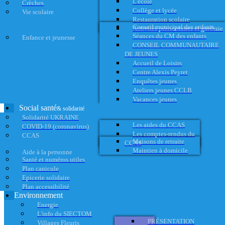
L'école
Crèches
Collège et lycée
Vie scolaire
Restauration scolaire
Conseil municipal des enfants
Activités périscolaires et garderie
Séances du CM des enfants
Enfance et jeunesse
CONSEIL COMMUNAUTAIRE
DE JEUNES
Accueil de Loisirs
Centre Alexis Peyret
Enquêtes jeunes
Ateliers jeunes CCLB
Vacances jeunes
Social santé
& solidarité
Solidarité UKRAINE
Les aides du CCAS
COVID-19 (coronavirus)
Les comptes-rendus du
CCAS
Maisons de retraite
CCAS
Maintien à domicile
Aide à la personne
Santé et numéros utiles
Plan canicule
Epicerie solidaire
Plan accessibilité
Environnement
Energie
L'info du SIECTOM
PRÉSENTATION
Villages Fleuris