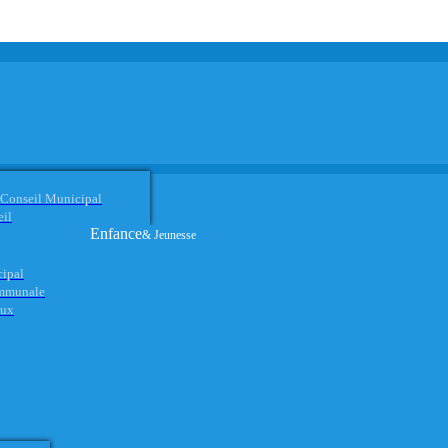
 Conseil Municipal
eil
Enfance
& Jeunesse
cipal
ommunale
aux