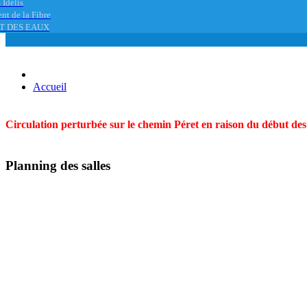
 Idélis
nt de la Fibre
T DES EAUX
Accueil
Circulation perturbée sur le chemin Péret en raison du début des t
Planning des salles