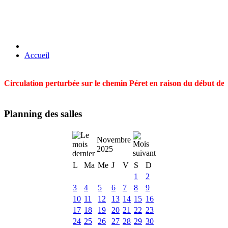
Accueil
Circulation perturbée sur le chemin Péret en raison du début des t
Planning des salles
Novembre
2025
L
Ma
Me
J
V
S
D
1
2
3
4
5
6
7
8
9
10
11
12
13
14
15
16
17
18
19
20
21
22
23
24
25
26
27
28
29
30