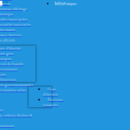
Infos
Cinéma
Pratiques
anneau affichage
ctronique
alles municipales
ctualité associative
es mairie
rance Services
 officiels
rte d'Identité
rte grise
asseport
vret de Famille
ecensement
aire
éléservices
ons gouvernementales
Carte
t numéros utiles
d'électeur
Élections-
actualités
té
e, collecte déchets &
restations