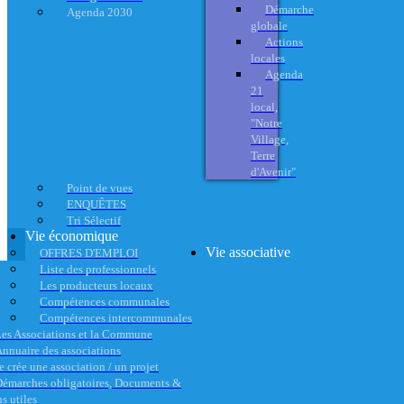
Démarche
Agenda 2030
globale
Actions
locales
Agenda
21
local,
"Notre
Village,
Terre
d'Avenir"
Point de vues
ENQUÊTES
Tri Sélectif
Vie économique
Vie associative
OFFRES D'EMPLOI
Liste des professionnels
Les producteurs locaux
Compétences communales
Compétences intercommunales
es Associations et la Commune
nnuaire des associations
e crée une association / un projet
émarches obligatoires, Documents &
s utiles