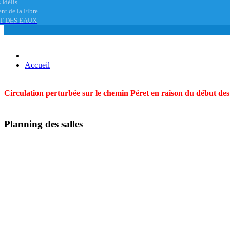
 Idélis
nt de la Fibre
T DES EAUX
Accueil
Circulation perturbée sur le chemin Péret en raison du début des t
Planning des salles