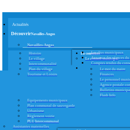
Actualités
Découvrir
Navailles-Angos
Navailles-Angos
Les élus municipaux
Histoire
La commune
Annonce des séances du
Le village
Le conseil municipal
Comptes rendus du cons
Intercommunalité
Plan du village
Le mot du maire
Tourisme et Loisirs
Finances
Le personnel muni
Agence postale c
Bulletins municip
Flash Info
Equipements municipaux
Plan communal de sauvegarde
Urbanisme
Règlement voirie
PLU Intercommunal
Assistantes maternelles