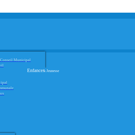
 Conseil Municipal
eil
Enfance
& Jeunesse
cipal
ommunale
aux