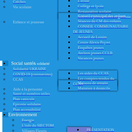
L'école
Crèches
Collège et lycée
Vie scolaire
Restauration scolaire
Conseil municipal des enfants
Activités périscolaires et garderie
Séances du CM des enfants
Enfance et jeunesse
CONSEIL COMMUNAUTAIRE
DE JEUNES
Accueil de Loisirs
Centre Alexis Peyret
Enquêtes jeunes
Ateliers jeunes CCLB
Vacances jeunes
Social santé
& solidarité
Solidarité UKRAINE
Les aides du CCAS
COVID-19 (coronavirus)
Les comptes-rendus du
CCAS
Maisons de retraite
CCAS
Maintien à domicile
Aide à la personne
Santé et numéros utiles
Plan canicule
Epicerie solidaire
Plan accessibilité
Environnement
Energie
L'info du SIECTOM
PRÉSENTATION
Villages Fleuris