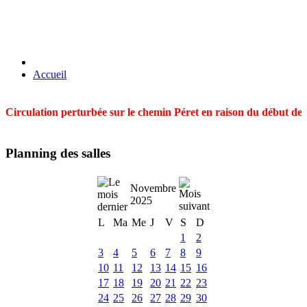
Accueil
Circulation perturbée sur le chemin Péret en raison du début des t
Planning des salles
Novembre
2025
L
Ma
Me
J
V
S
D
1
2
3
4
5
6
7
8
9
10
11
12
13
14
15
16
17
18
19
20
21
22
23
24
25
26
27
28
29
30