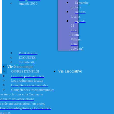
Démarche
Agenda 2030
globale
Actions
locales
Agenda
21
local,
"Notre
Village,
Terre
d'Avenir"
Point de vues
ENQUÊTES
Tri Sélectif
Vie économique
Vie associative
OFFRES D'EMPLOI
Liste des professionnels
Les producteurs locaux
Compétences communales
Compétences intercommunales
es Associations et la Commune
nnuaire des associations
e crée une association / un projet
émarches obligatoires, Documents &
s utiles