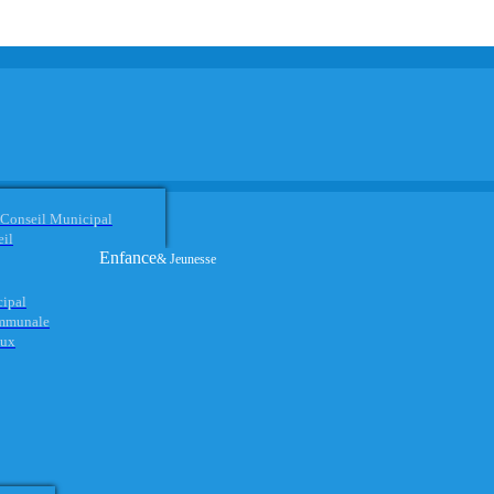
 Conseil Municipal
eil
Enfance
& Jeunesse
cipal
ommunale
aux