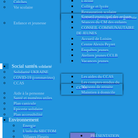
L'école
Crèches
Collège et lycée
Vie scolaire
Restauration scolaire
Conseil municipal des enfants
Activités périscolaires et garderie
Séances du CM des enfants
Enfance et jeunesse
CONSEIL COMMUNAUTAIRE
DE JEUNES
Accueil de Loisirs
Centre Alexis Peyret
Enquêtes jeunes
Ateliers jeunes CCLB
Vacances jeunes
Social santé
& solidarité
Solidarité UKRAINE
Les aides du CCAS
COVID-19 (coronavirus)
Les comptes-rendus du
CCAS
Maisons de retraite
CCAS
Maintien à domicile
Aide à la personne
Santé et numéros utiles
Plan canicule
Epicerie solidaire
Plan accessibilité
Environnement
Energie
L'info du SIECTOM
PRÉSENTATION
Villages Fleuris