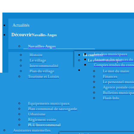
Actualités
Découvrir
Navailles-Angos
Navailles-Angos
Les élus municipaux
Histoire
La commune
Annonce des séances du
Le village
Le conseil municipal
Comptes rendus du cons
Intercommunalité
Plan du village
Le mot du maire
Tourisme et Loisirs
Finances
Le personnel muni
Agence postale c
Bulletins municip
Flash Info
Equipements municipaux
Plan communal de sauvegarde
Urbanisme
Règlement voirie
PLU Intercommunal
Assistantes maternelles