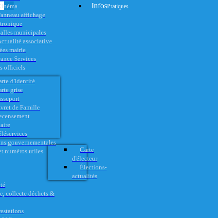
Infos
Cinéma
Pratiques
anneau affichage
ctronique
alles municipales
ctualité associative
es mairie
rance Services
 officiels
rte d'Identité
rte grise
asseport
vret de Famille
ecensement
aire
éléservices
ons gouvernementales
Carte
t numéros utiles
d'électeur
Élections-
actualités
té
e, collecte déchets &
restations