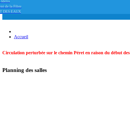
 Idélis
nt de la Fibre
T DES EAUX
Accueil
Circulation perturbée sur le chemin Péret en raison du début des t
Planning des salles