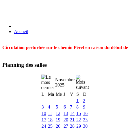
Accueil
Circulation perturbée sur le chemin Péret en raison du début des t
Planning des salles
Novembre
2025
L
Ma
Me
J
V
S
D
1
2
3
4
5
6
7
8
9
10
11
12
13
14
15
16
17
18
19
20
21
22
23
24
25
26
27
28
29
30