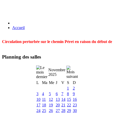
Accueil
Circulation perturbée sur le chemin Péret en raison du début des t
Planning des salles
Novembre
2025
L
Ma
Me
J
V
S
D
1
2
3
4
5
6
7
8
9
10
11
12
13
14
15
16
17
18
19
20
21
22
23
24
25
26
27
28
29
30