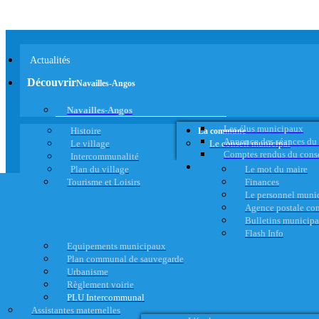
Actualités
Découvrir
Navailles-Angos
Navailles-Angos
Les élus municipaux
Histoire
La commune
Annonce des séances du
Le village
Le conseil municipal
Comptes rendus du cons
Intercommunalité
Plan du village
Le mot du maire
Tourisme et Loisirs
Finances
Le personnel muni
Agence postale c
Bulletins municip
Flash Info
Equipements municipaux
Plan communal de sauvegarde
Urbanisme
Règlement voirie
PLU Intercommunal
Assistantes maternelles