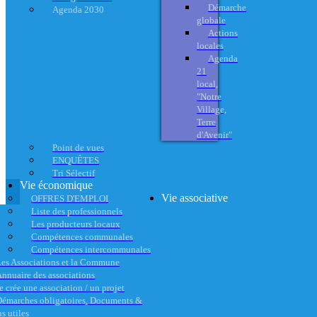
Démarche
Agenda 2030
globale
Actions
locales
Agenda
21
local,
"Notre
Village,
Terre
d'Avenir"
Point de vues
ENQUÊTES
Tri Sélectif
Vie économique
Vie associative
OFFRES D'EMPLOI
Liste des professionnels
Les producteurs locaux
Compétences communales
Compétences intercommunales
es Associations et la Commune
nnuaire des associations
e crée une association / un projet
émarches obligatoires, Documents &
s utiles