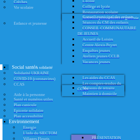
L'école
Crèches
Collège et lycée
Vie scolaire
Restauration scolaire
Conseil municipal des enfants
Activités périscolaires et garderie
Séances du CM des enfants
Enfance et jeunesse
CONSEIL COMMUNAUTAIRE
DE JEUNES
Accueil de Loisirs
Centre Alexis Peyret
Enquêtes jeunes
Ateliers jeunes CCLB
Vacances jeunes
Social santé
& solidarité
Solidarité UKRAINE
Les aides du CCAS
COVID-19 (coronavirus)
Les comptes-rendus du
CCAS
Maisons de retraite
CCAS
Maintien à domicile
Aide à la personne
Santé et numéros utiles
Plan canicule
Epicerie solidaire
Plan accessibilité
Environnement
Energie
L'info du SIECTOM
PRÉSENTATION
Villages Fleuris