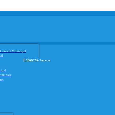
 Conseil Municipal
eil
Enfance
& Jeunesse
cipal
ommunale
aux