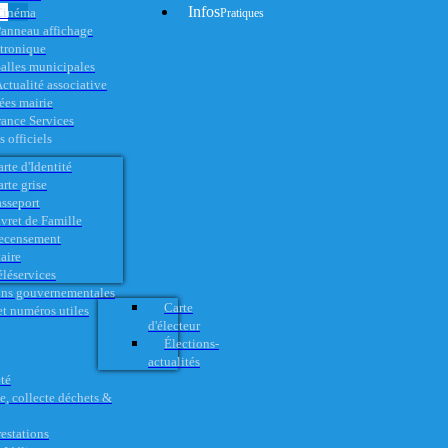
Infos
Cinéma
Pratiques
anneau affichage
ctronique
alles municipales
ctualité associative
es mairie
rance Services
 officiels
rte d'Identité
rte grise
asseport
vret de Famille
ecensement
aire
éléservices
ons gouvernementales
Carte
t numéros utiles
d'électeur
Élections-
actualités
té
e, collecte déchets &
restations