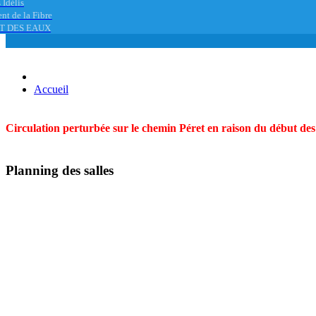
 Idélis
nt de la Fibre
T DES EAUX
Accueil
Circulation perturbée sur le chemin Péret en raison du début des t
Planning des salles