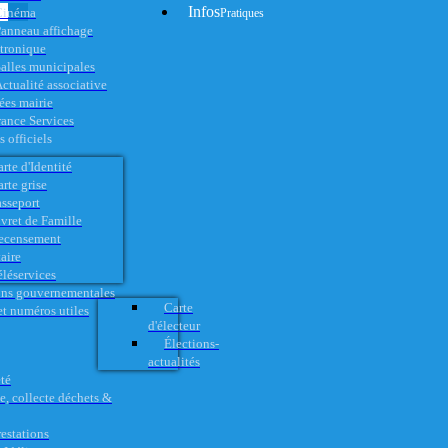
Infos
Cinéma
Pratiques
anneau affichage
ctronique
alles municipales
ctualité associative
es mairie
rance Services
 officiels
rte d'Identité
rte grise
asseport
vret de Famille
ecensement
aire
éléservices
ons gouvernementales
Carte
t numéros utiles
d'électeur
Élections-
actualités
té
e, collecte déchets &
restations