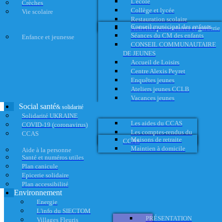
L'école
Crèches
Collège et lycée
Vie scolaire
Restauration scolaire
Conseil municipal des enfants
Activités périscolaires et garderie
Séances du CM des enfants
Enfance et jeunesse
CONSEIL COMMUNAUTAIRE
DE JEUNES
Accueil de Loisirs
Centre Alexis Peyret
Enquêtes jeunes
Ateliers jeunes CCLB
Vacances jeunes
Social santé
& solidarité
Solidarité UKRAINE
Les aides du CCAS
COVID-19 (coronavirus)
Les comptes-rendus du
CCAS
Maisons de retraite
CCAS
Maintien à domicile
Aide à la personne
Santé et numéros utiles
Plan canicule
Epicerie solidaire
Plan accessibilité
Environnement
Energie
L'info du SIECTOM
PRÉSENTATION
Villages Fleuris