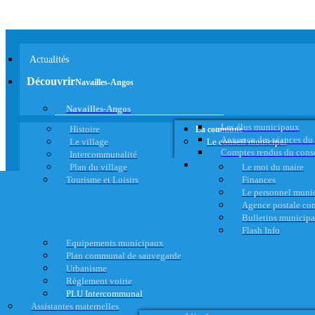
Actualités
Découvrir
Navailles-Angos
Navailles-Angos
Les élus municipaux
Histoire
La commune
Annonce des séances du
Le village
Le conseil municipal
Comptes rendus du cons
Intercommunalité
Plan du village
Le mot du maire
Tourisme et Loisirs
Finances
Le personnel muni
Agence postale c
Bulletins municip
Flash Info
Equipements municipaux
Plan communal de sauvegarde
Urbanisme
Règlement voirie
PLU Intercommunal
Assistantes maternelles