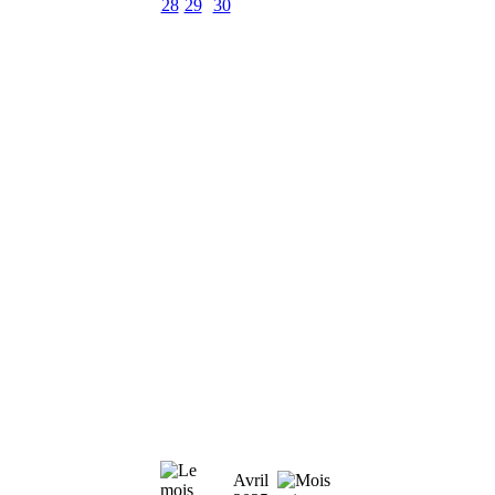
28
29
30
Avril