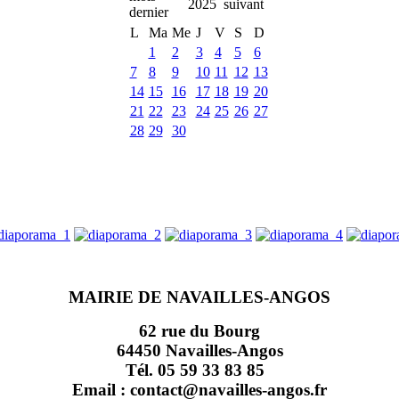
2025
L
Ma
Me
J
V
S
D
1
2
3
4
5
6
7
8
9
10
11
12
13
14
15
16
17
18
19
20
21
22
23
24
25
26
27
28
29
30
MAIRIE DE NAVAILLES-ANGOS
62 rue du Bourg
64450 Navailles-Angos
Tél. 05 59 33 83 85
Email : contact@navailles-angos.fr