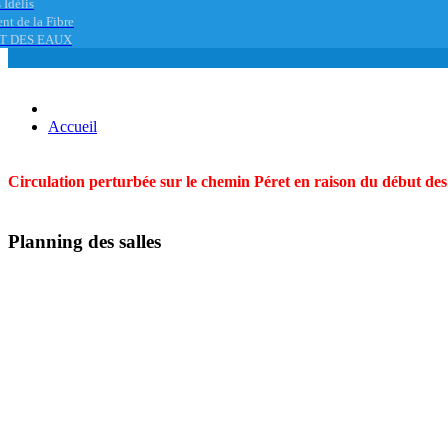
 Idélis
nt de la Fibre
T DES EAUX
Accueil
Circulation perturbée sur le chemin Péret en raison du début des t
Planning des salles