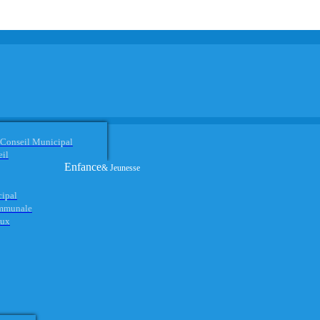
 Conseil Municipal
eil
Enfance
& Jeunesse
cipal
ommunale
aux