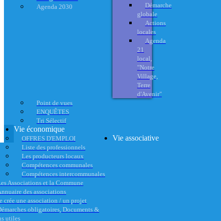
Démarche
Agenda 2030
globale
Actions
locales
Agenda
21
local,
"Notre
Village,
Terre
d'Avenir"
Point de vues
ENQUÊTES
Tri Sélectif
Vie économique
Vie associative
OFFRES D'EMPLOI
Liste des professionnels
Les producteurs locaux
Compétences communales
Compétences intercommunales
es Associations et la Commune
nnuaire des associations
e crée une association / un projet
émarches obligatoires, Documents &
s utiles