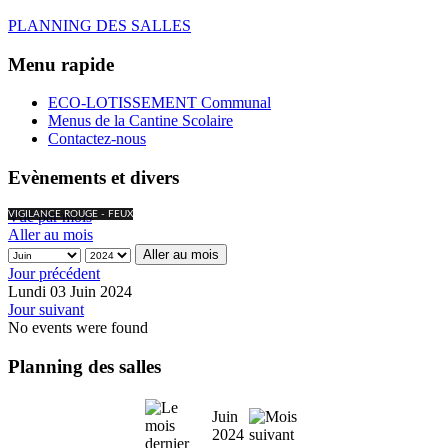
PLANNING DES SALLES
Menu rapide
ECO-LOTISSEMENT Communal
Menus de la Cantine Scolaire
Contactez-nous
Evènements et divers
Vue par mois
VIGILANCE ROUGE - FEUX
Aller au mois
Aller au mois
Jour précédent
Lundi 03 Juin 2024
Jour suivant
No events were found
Planning des salles
Juin
2024