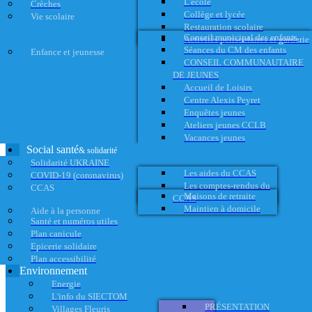
L'école
Crèches
Collège et lycée
Vie scolaire
Restauration scolaire
Conseil municipal des enfants
Activités périscolaires et garderie
Séances du CM des enfants
Enfance et jeunesse
CONSEIL COMMUNAUTAIRE
DE JEUNES
Accueil de Loisirs
Centre Alexis Peyret
Enquêtes jeunes
Ateliers jeunes CCLB
Vacances jeunes
Social santé
& solidarité
Solidarité UKRAINE
Les aides du CCAS
COVID-19 (coronavirus)
Les comptes-rendus du
CCAS
Maisons de retraite
CCAS
Maintien à domicile
Aide à la personne
Santé et numéros utiles
Plan canicule
Epicerie solidaire
Plan accessibilité
Environnement
Energie
L'info du SIECTOM
PRÉSENTATION
Villages Fleuris