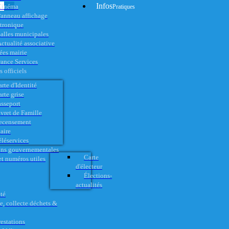
Infos
Cinéma
Pratiques
anneau affichage
ctronique
alles municipales
ctualité associative
es mairie
rance Services
 officiels
rte d'Identité
rte grise
asseport
vret de Famille
ecensement
aire
éléservices
ons gouvernementales
Carte
t numéros utiles
d'électeur
Élections-
actualités
té
e, collecte déchets &
restations