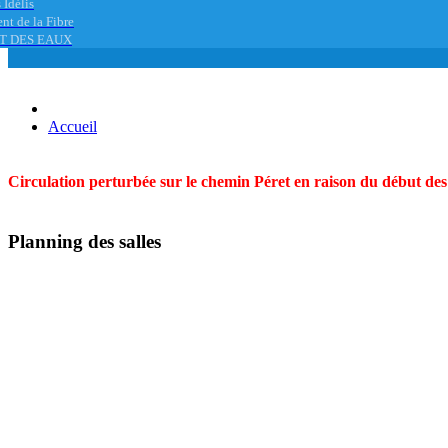
 Idélis
nt de la Fibre
T DES EAUX
Accueil
Circulation perturbée sur le chemin Péret en raison du début des t
Planning des salles