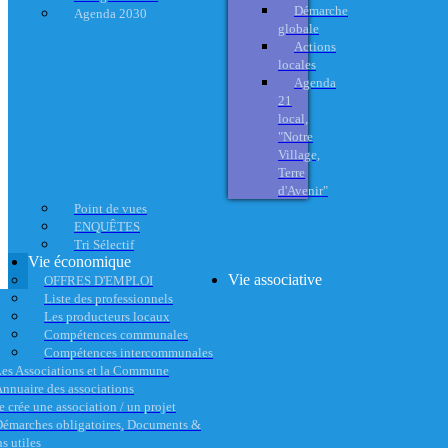
Démarche
Agenda 2030
globale
Actions
locales
Agenda
21
local,
"Notre
Village,
Terre
d'Avenir"
Point de vues
ENQUÊTES
Tri Sélectif
Vie économique
Vie associative
OFFRES D'EMPLOI
Liste des professionnels
Les producteurs locaux
Compétences communales
Compétences intercommunales
es Associations et la Commune
nnuaire des associations
e crée une association / un projet
émarches obligatoires, Documents &
s utiles