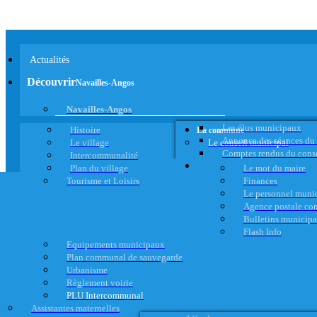
Actualités
Découvrir
Navailles-Angos
Navailles-Angos
Les élus municipaux
Histoire
La commune
Annonce des séances du
Le village
Le conseil municipal
Comptes rendus du cons
Intercommunalité
Plan du village
Le mot du maire
Tourisme et Loisirs
Finances
Le personnel muni
Agence postale c
Bulletins municip
Flash Info
Equipements municipaux
Plan communal de sauvegarde
Urbanisme
Règlement voirie
PLU Intercommunal
Assistantes maternelles