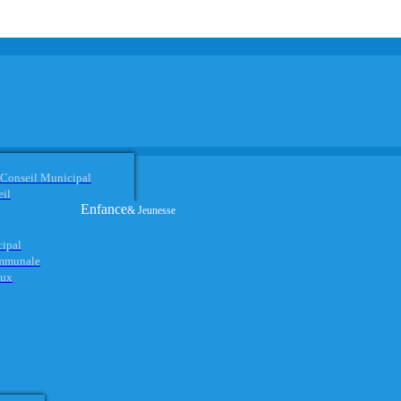
 Conseil Municipal
eil
Enfance
& Jeunesse
cipal
ommunale
aux