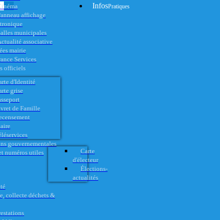
Infos
Cinéma
Pratiques
anneau affichage
ctronique
alles municipales
ctualité associative
es mairie
rance Services
 officiels
rte d'Identité
rte grise
asseport
vret de Famille
ecensement
aire
éléservices
ons gouvernementales
Carte
t numéros utiles
d'électeur
Élections-
actualités
té
e, collecte déchets &
restations