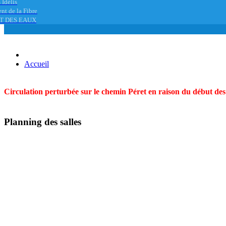
 Idélis
nt de la Fibre
T DES EAUX
Accueil
Circulation perturbée sur le chemin Péret en raison du début des t
Planning des salles