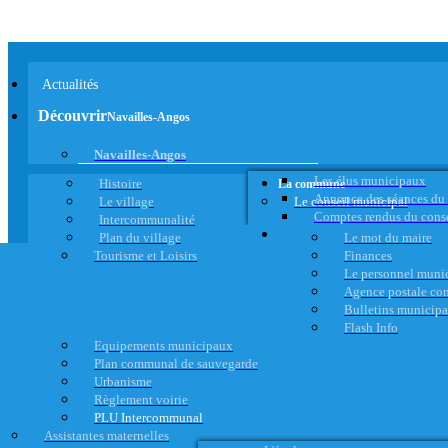
Actualités
Découvrir
Navailles-Angos
Navailles-Angos
Les élus municipaux
Histoire
La commune
Annonce des séances du
Le village
Le conseil municipal
Comptes rendus du cons
Intercommunalité
Plan du village
Le mot du maire
Tourisme et Loisirs
Finances
Le personnel muni
Agence postale c
Bulletins municip
Flash Info
Equipements municipaux
Plan communal de sauvegarde
Urbanisme
Règlement voirie
PLU Intercommunal
Assistantes maternelles