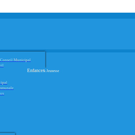
 Conseil Municipal
eil
Enfance
& Jeunesse
cipal
ommunale
aux