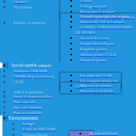
L'école
Crèches
Collège et lycée
Vie scolaire
Restauration scolaire
Conseil municipal des enfants
Activités périscolaires et garderie
Séances du CM des enfants
Enfance et jeunesse
CONSEIL COMMUNAUTAIRE
DE JEUNES
Accueil de Loisirs
Centre Alexis Peyret
Enquêtes jeunes
Ateliers jeunes CCLB
Vacances jeunes
Social santé
& solidarité
Solidarité UKRAINE
Les aides du CCAS
COVID-19 (coronavirus)
Les comptes-rendus du
CCAS
Maisons de retraite
CCAS
Maintien à domicile
Aide à la personne
Santé et numéros utiles
Plan canicule
Epicerie solidaire
Plan accessibilité
Environnement
Energie
L'info du SIECTOM
PRÉSENTATION
Villages Fleuris