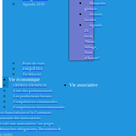
Démarche
Agenda 2030
globale
Actions
locales
Agenda
21
local,
"Notre
Village,
Terre
d'Avenir"
Point de vues
ENQUÊTES
Tri Sélectif
Vie économique
Vie associative
OFFRES D'EMPLOI
Liste des professionnels
Les producteurs locaux
Compétences communales
Compétences intercommunales
es Associations et la Commune
nnuaire des associations
e crée une association / un projet
émarches obligatoires, Documents &
s utiles