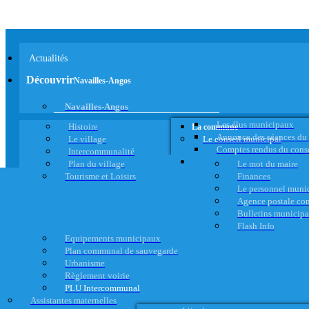
Actualités
Découvrir
Navailles-Angos
Navailles-Angos
Les élus municipaux
Histoire
La commune
Annonce des séances du
Le village
Le conseil municipal
Comptes rendus du cons
Intercommunalité
Plan du village
Le mot du maire
Tourisme et Loisirs
Finances
Le personnel muni
Agence postale c
Bulletins municip
Flash Info
Equipements municipaux
Plan communal de sauvegarde
Urbanisme
Règlement voirie
PLU Intercommunal
Assistantes maternelles