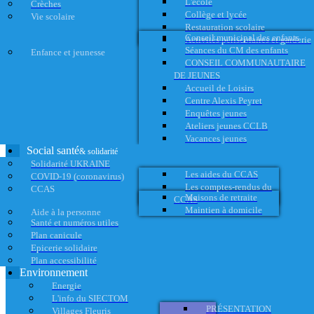
L'école
Crèches
Collège et lycée
Vie scolaire
Restauration scolaire
Conseil municipal des enfants
Activités périscolaires et garderie
Séances du CM des enfants
Enfance et jeunesse
CONSEIL COMMUNAUTAIRE
DE JEUNES
Accueil de Loisirs
Centre Alexis Peyret
Enquêtes jeunes
Ateliers jeunes CCLB
Vacances jeunes
Social santé
& solidarité
Solidarité UKRAINE
Les aides du CCAS
COVID-19 (coronavirus)
Les comptes-rendus du
CCAS
Maisons de retraite
CCAS
Maintien à domicile
Aide à la personne
Santé et numéros utiles
Plan canicule
Epicerie solidaire
Plan accessibilité
Environnement
Energie
L'info du SIECTOM
PRÉSENTATION
Villages Fleuris