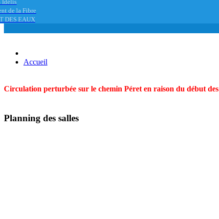
 Idélis
nt de la Fibre
T DES EAUX
Accueil
Circulation perturbée sur le chemin Péret en raison du début des t
Planning des salles