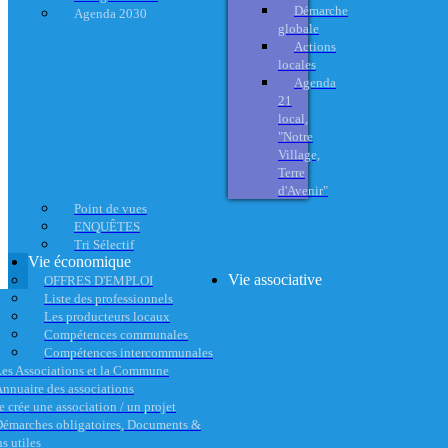
Démarche
Agenda 2030
globale
Actions
locales
Agenda
21
local,
"Notre
Village,
Terre
d'Avenir"
Point de vues
ENQUÊTES
Tri Sélectif
Vie économique
Vie associative
OFFRES D'EMPLOI
Liste des professionnels
Les producteurs locaux
Compétences communales
Compétences intercommunales
es Associations et la Commune
nnuaire des associations
e crée une association / un projet
émarches obligatoires, Documents &
s utiles