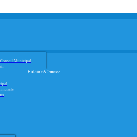
 Conseil Municipal
eil
Enfance
& Jeunesse
cipal
ommunale
aux