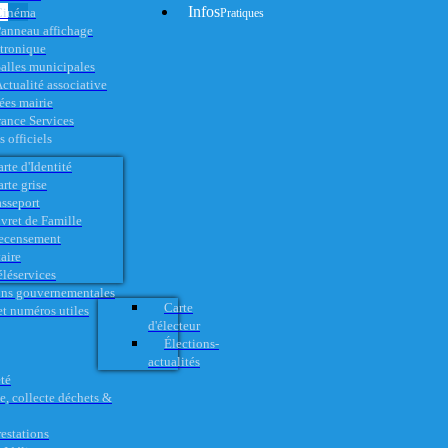
Infos
Cinéma
Pratiques
anneau affichage
ctronique
alles municipales
ctualité associative
es mairie
rance Services
 officiels
rte d'Identité
rte grise
asseport
vret de Famille
ecensement
aire
éléservices
ons gouvernementales
Carte
t numéros utiles
d'électeur
Élections-
actualités
té
e, collecte déchets &
restations