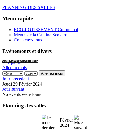
PLANNING DES SALLES
Menu rapide
ECO-LOTISSEMENT Communal
Menus de la Cantine Scolaire
Contactez-nous
Evènements et divers
Vue par mois
VIGILANCE ROUGE - FEUX
Aller au mois
Aller au mois
Jour précédent
Jeudi 29 Février 2024
Jour suivant
No events were found
Planning des salles
Février
2024