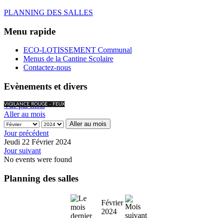
PLANNING DES SALLES
Menu rapide
ECO-LOTISSEMENT Communal
Menus de la Cantine Scolaire
Contactez-nous
Evènements et divers
Vue par mois
VIGILANCE ROUGE - FEUX
Aller au mois
Aller au mois
Jour précédent
Jeudi 22 Février 2024
Jour suivant
No events were found
Planning des salles
Février
2024