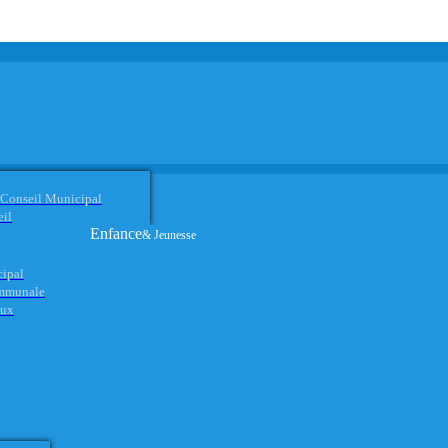
 Conseil Municipal
eil
Enfance
& Jeunesse
cipal
ommunale
aux