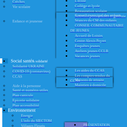
L'école
Crèches
Collège et lycée
Vie scolaire
Restauration scolaire
Conseil municipal des enfants
Activités périscolaires et garderie
Séances du CM des enfants
Enfance et jeunesse
CONSEIL COMMUNAUTAIRE
DE JEUNES
Accueil de Loisirs
Centre Alexis Peyret
Enquêtes jeunes
Ateliers jeunes CCLB
Vacances jeunes
Social santé
& solidarité
Solidarité UKRAINE
Les aides du CCAS
COVID-19 (coronavirus)
Les comptes-rendus du
CCAS
Maisons de retraite
CCAS
Maintien à domicile
Aide à la personne
Santé et numéros utiles
Plan canicule
Epicerie solidaire
Plan accessibilité
Environnement
Energie
L'info du SIECTOM
PRÉSENTATION
Villages Fleuris