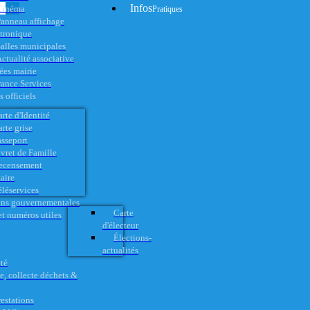
Infos
Cinéma
Pratiques
anneau affichage
ctronique
alles municipales
ctualité associative
es mairie
rance Services
 officiels
rte d'Identité
rte grise
asseport
vret de Famille
ecensement
aire
éléservices
ons gouvernementales
Carte
t numéros utiles
d'électeur
Élections-
actualités
té
e, collecte déchets &
restations