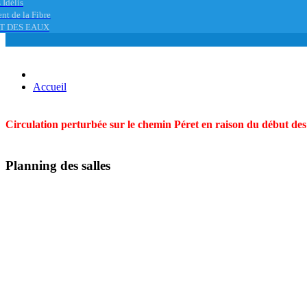
 Idélis
nt de la Fibre
T DES EAUX
Accueil
Circulation perturbée sur le chemin Péret en raison du début des t
Planning des salles