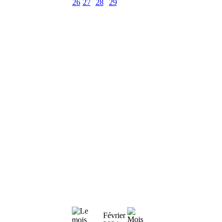
26
27
28
29
Février