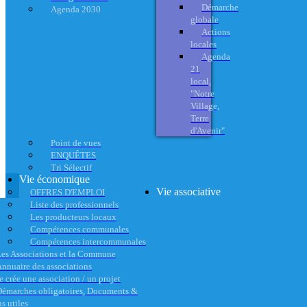
Démarche
Agenda 2030
globale
Actions
locales
Agenda
21
local,
"Notre
Village,
Terre
d'Avenir"
Point de vues
ENQUÊTES
Tri Sélectif
Vie économique
Vie associative
OFFRES D'EMPLOI
Liste des professionnels
Les producteurs locaux
Compétences communales
Compétences intercommunales
es Associations et la Commune
nnuaire des associations
e crée une association / un projet
émarches obligatoires, Documents &
s utiles