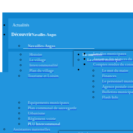
Actualités
Découvrir
Navailles-Angos
Navailles-Angos
Les élus municipaux
Histoire
La commune
Annonce des séances du
Le village
Le conseil municipal
Comptes rendus du cons
Intercommunalité
Plan du village
Le mot du maire
Tourisme et Loisirs
Finances
Le personnel muni
Agence postale c
Bulletins municip
Flash Info
Equipements municipaux
Plan communal de sauvegarde
Urbanisme
Règlement voirie
PLU Intercommunal
Assistantes maternelles