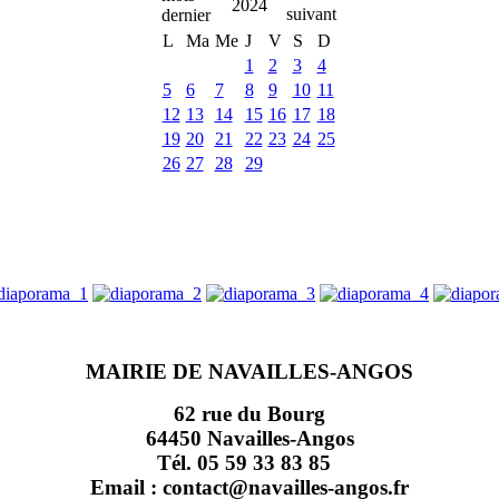
2024
L
Ma
Me
J
V
S
D
1
2
3
4
5
6
7
8
9
10
11
12
13
14
15
16
17
18
19
20
21
22
23
24
25
26
27
28
29
MAIRIE DE NAVAILLES-ANGOS
62 rue du Bourg
64450 Navailles-Angos
Tél. 05 59 33 83 85
Email : contact@navailles-angos.fr