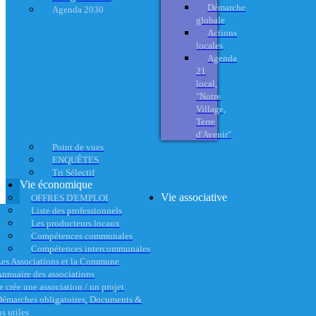
Démarche
Agenda 2030
globale
Actions
locales
Agenda
21
local,
"Notre
Village,
Terre
d'Avenir"
Point de vues
ENQUÊTES
Tri Sélectif
Vie économique
Vie associative
OFFRES D'EMPLOI
Liste des professionnels
Les producteurs locaux
Compétences communales
Compétences intercommunales
es Associations et la Commune
nnuaire des associations
e crée une association / un projet
émarches obligatoires, Documents &
s utiles