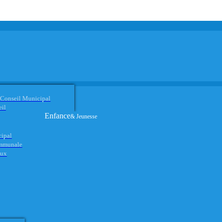
 Conseil Municipal
eil
Enfance
& Jeunesse
cipal
ommunale
aux