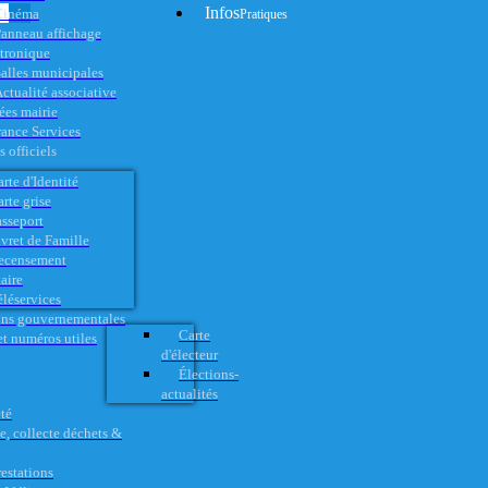
Infos
Cinéma
Pratiques
anneau affichage
ctronique
alles municipales
ctualité associative
es mairie
rance Services
 officiels
rte d'Identité
rte grise
asseport
vret de Famille
ecensement
aire
éléservices
ons gouvernementales
Carte
t numéros utiles
d'électeur
Élections-
actualités
té
e, collecte déchets &
restations