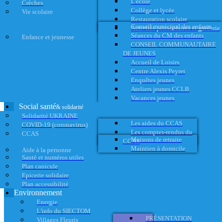
L'école
Crèches
Collège et lycée
Vie scolaire
Restauration scolaire
Conseil municipal des enfants
Activités périscolaires et garderie
Séances du CM des enfants
Enfance et jeunesse
CONSEIL COMMUNAUTAIRE
DE JEUNES
Accueil de Loisirs
Centre Alexis Peyret
Enquêtes jeunes
Ateliers jeunes CCLB
Vacances jeunes
Social santé
& solidarité
Solidarité UKRAINE
Les aides du CCAS
COVID-19 (coronavirus)
Les comptes-rendus du
CCAS
Maisons de retraite
CCAS
Maintien à domicile
Aide à la personne
Santé et numéros utiles
Plan canicule
Epicerie solidaire
Plan accessibilité
Environnement
Energie
L'info du SIECTOM
PRÉSENTATION
Villages Fleuris