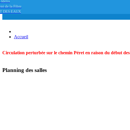
 Idélis
nt de la Fibre
T DES EAUX
Accueil
Circulation perturbée sur le chemin Péret en raison du début des t
Planning des salles