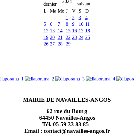
2024
L
Ma
Me
J
V
S
D
1
2
3
4
5
6
7
8
9
10
11
12
13
14
15
16
17
18
19
20
21
22
23
24
25
26
27
28
29
MAIRIE DE NAVAILLES-ANGOS
62 rue du Bourg
64450 Navailles-Angos
Tél. 05 59 33 83 85
Email : contact@navailles-angos.fr