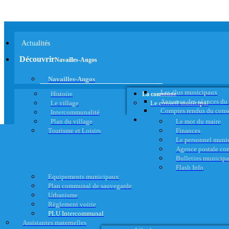
Actualités
Découvrir
Navailles-Angos
Navailles-Angos
Les élus municipaux
Histoire
La commune
Annonce des séances du
Le village
Le conseil municipal
Comptes rendus du cons
Intercommunalité
Plan du village
Le mot du maire
Tourisme et Loisirs
Finances
Le personnel muni
Agence postale c
Bulletins municip
Flash Info
Equipements municipaux
Plan communal de sauvegarde
Urbanisme
Règlement voirie
PLU Intercommunal
Assistantes maternelles