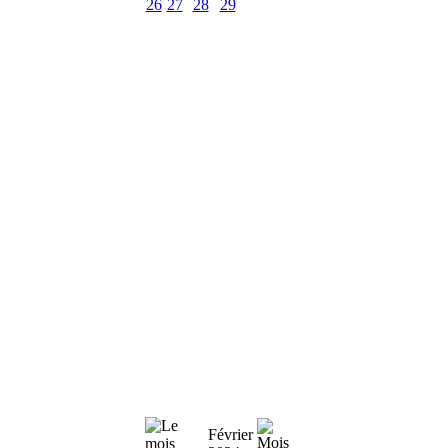
26
27
28
29
Février