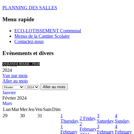
PLANNING DES SALLES
Menu rapide
ECO-LOTISSEMENT Communal
Menus de la Cantine Scolaire
Contactez-nous
Evènements et divers
Février,
VIGILANCE ROUGE - FEUX
2024
Vue par mois
Aller au mois
Aller au mois
Janvier
Février 2024
Mars
Lun
Mar
Mer
Jeu
Ven
Sam
Dim
29
30
31
1
3
4
2
Friday,
Thursday,
Saturday,
Sunday,
2
1
3
4
February
February
February
February