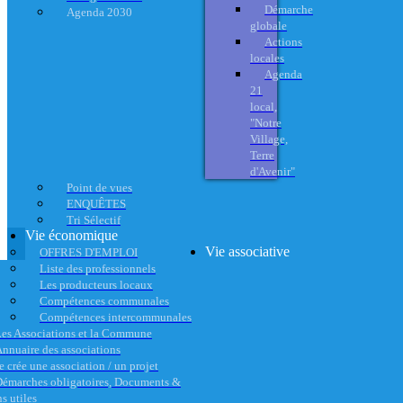
Démarche
Agenda 2030
globale
Actions
locales
Agenda
21
local,
"Notre
Village,
Terre
d'Avenir"
Point de vues
ENQUÊTES
Tri Sélectif
Vie économique
Vie associative
OFFRES D'EMPLOI
Liste des professionnels
Les producteurs locaux
Compétences communales
Compétences intercommunales
es Associations et la Commune
nnuaire des associations
e crée une association / un projet
émarches obligatoires, Documents &
s utiles