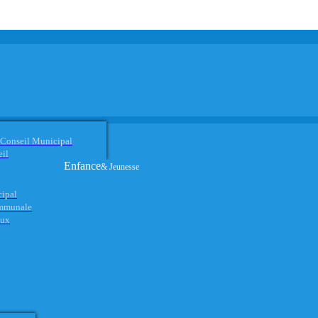
 Conseil Municipal
eil
Enfance
& Jeunesse
cipal
ommunale
aux