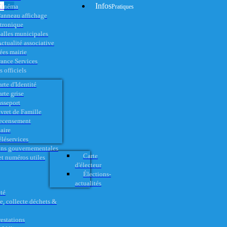
Infos
Cinéma
Pratiques
anneau affichage
ctronique
alles municipales
ctualité associative
es mairie
rance Services
 officiels
rte d'Identité
rte grise
asseport
vret de Famille
ecensement
aire
éléservices
ons gouvernementales
Carte
t numéros utiles
d'électeur
Élections-
actualités
té
e, collecte déchets &
restations