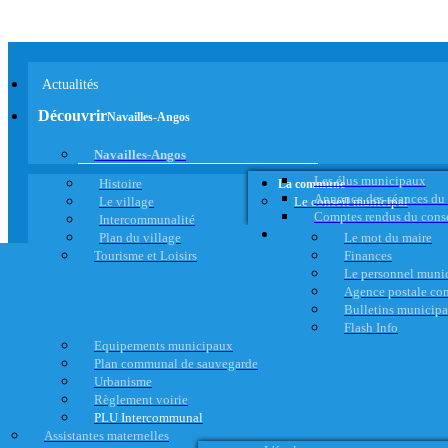
Actualités
Découvrir
Navailles-Angos
Navailles-Angos
Les élus municipaux
Histoire
La commune
Annonce des séances du
Le village
Le conseil municipal
Comptes rendus du cons
Intercommunalité
Plan du village
Le mot du maire
Tourisme et Loisirs
Finances
Le personnel muni
Agence postale c
Bulletins municip
Flash Info
Equipements municipaux
Plan communal de sauvegarde
Urbanisme
Règlement voirie
PLU Intercommunal
Assistantes maternelles