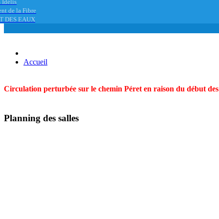
 Idélis
nt de la Fibre
T DES EAUX
Accueil
Circulation perturbée sur le chemin Péret en raison du début des t
Planning des salles