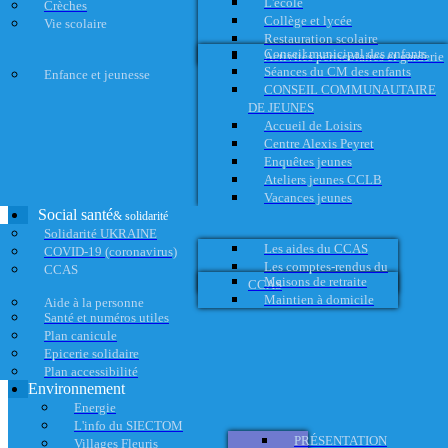
L'école
Crèches
Collège et lycée
Vie scolaire
Restauration scolaire
Conseil municipal des enfants
Activités périscolaires et garderie
Séances du CM des enfants
Enfance et jeunesse
CONSEIL COMMUNAUTAIRE
DE JEUNES
Accueil de Loisirs
Centre Alexis Peyret
Enquêtes jeunes
Ateliers jeunes CCLB
Vacances jeunes
Social santé
& solidarité
Solidarité UKRAINE
Les aides du CCAS
COVID-19 (coronavirus)
Les comptes-rendus du
CCAS
Maisons de retraite
CCAS
Maintien à domicile
Aide à la personne
Santé et numéros utiles
Plan canicule
Epicerie solidaire
Plan accessibilité
Environnement
Energie
L'info du SIECTOM
PRÉSENTATION
Villages Fleuris