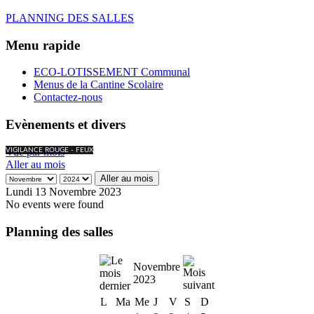
PLANNING DES SALLES
Menu rapide
ECO-LOTISSEMENT Communal
Menus de la Cantine Scolaire
Contactez-nous
Evènements et divers
Vue par mois
VIGILANCE ROUGE - FEUX
Aller au mois
Aller au mois
Lundi 13 Novembre 2023
No events were found
Planning des salles
Novembre
2023
L
Ma
Me
J
V
S
D