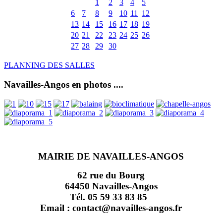
1
2
3
4
5
6
7
8
9
10
11
12
13
14
15
16
17
18
19
20
21
22
23
24
25
26
27
28
29
30
PLANNING DES SALLES
Navailles-Angos en photos ....
MAIRIE DE NAVAILLES-ANGOS
62 rue du Bourg
64450 Navailles-Angos
Tél. 05 59 33 83 85
Email : contact@navailles-angos.fr